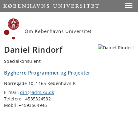
Start
Toggl
Om Københavns Universitet
Daniel Rindorf
Specialkonsulent
Bygherre Programmer og Projekter
Nørregade 10, 1165 København K
E-mail:
diri@adm.ku.dk
Telefon: +4535324532
Mobil: +4593564946