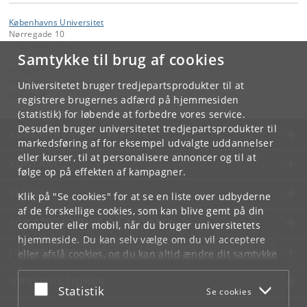
Københavns Universitet
Nørregade 10
1165 København K
Samtykke til brug af cookies
Kontakt:
Københavns Universitet
Universitetet bruger tredjepartsprodukter til at
ku
@
ku
.
dk
registrere brugernes adfærd på hjemmesiden
(statistik) for løbende at forbedre vores service.
Desuden bruger universitetet tredjepartsprodukter til
KØBENHAVNS UNIVERSITET
markedsføring af for eksempel udvalgte uddannelser
eller kurser, til at personalisere annoncer og til at
KONTAKT
følge op på effekten af kampagner.
SERVICES
Klik på "Se cookies" for at se en liste over udbyderne
af de forskellige cookies, som kan blive gemt på din
FOR STUDERENDE OG ANSATTE
computer eller mobil, når du bruger universitetets
hjemmeside. Du kan selv vælge om du vil acceptere
JOB OG KARRIERE
eller afslå cookies, og du kan altid ændre dit samtykke
under
Cookie- og privatlivspolitik
som du finder i
NØDSITUATIONER
bunden af hver side.
Acceptér eller afslå
Statistik
Se cookies