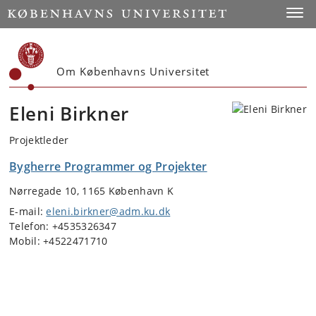
Start
Toggl
Om Københavns Universitet
Eleni Birkner
Projektleder
Bygherre Programmer og Projekter
Nørregade 10, 1165 København K
E-mail:
eleni.birkner@adm.ku.dk
Telefon: +4535326347
Mobil: +4522471710