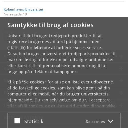
Københavns Universitet
Nørregade 10
1165 København K
Samtykke til brug af cookies
Kontakt:
Københavns Universitet
Universitetet bruger tredjepartsprodukter til at
ku
@
ku
.
dk
registrere brugernes adfærd på hjemmesiden
(statistik) for løbende at forbedre vores service.
Desuden bruger universitetet tredjepartsprodukter til
KØBENHAVNS UNIVERSITET
markedsføring af for eksempel udvalgte uddannelser
eller kurser, til at personalisere annoncer og til at
KONTAKT
følge op på effekten af kampagner.
SERVICES
Klik på "Se cookies" for at se en liste over udbyderne
af de forskellige cookies, som kan blive gemt på din
FOR STUDERENDE OG ANSATTE
computer eller mobil, når du bruger universitetets
hjemmeside. Du kan selv vælge om du vil acceptere
JOB OG KARRIERE
eller afslå cookies, og du kan altid ændre dit samtykke
under
Cookie- og privatlivspolitik
som du finder i
NØDSITUATIONER
bunden af hver side.
Acceptér eller afslå
Statistik
Se cookies