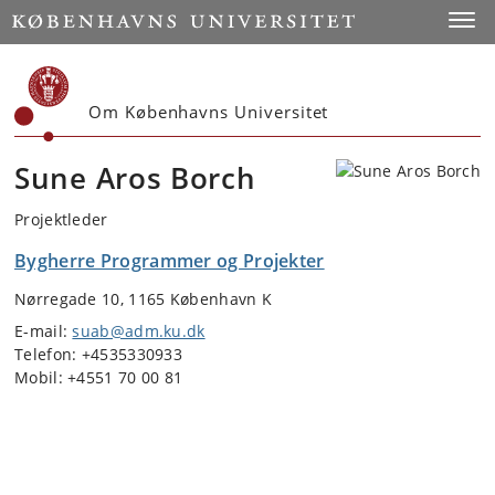
Start
Toggl
Om Københavns Universitet
Sune Aros Borch
Projektleder
Bygherre Programmer og Projekter
Nørregade 10, 1165 København K
E-mail:
suab@adm.ku.dk
Telefon: +4535330933
Mobil: +4551 70 00 81