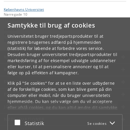
Københavns Universitet
Nørregade 10
1165 København K
Samtykke til brug af cookies
Kontakt:
Københavns Universitet
Universitetet bruger tredjepartsprodukter til at
ku
@
ku
.
dk
registrere brugernes adfærd på hjemmesiden
(statistik) for løbende at forbedre vores service.
Desuden bruger universitetet tredjepartsprodukter til
KØBENHAVNS UNIVERSITET
markedsføring af for eksempel udvalgte uddannelser
eller kurser, til at personalisere annoncer og til at
KONTAKT
følge op på effekten af kampagner.
SERVICES
Klik på "Se cookies" for at se en liste over udbyderne
af de forskellige cookies, som kan blive gemt på din
FOR STUDERENDE OG ANSATTE
computer eller mobil, når du bruger universitetets
hjemmeside. Du kan selv vælge om du vil acceptere
JOB OG KARRIERE
eller afslå cookies, og du kan altid ændre dit samtykke
under
Cookie- og privatlivspolitik
som du finder i
NØDSITUATIONER
bunden af hver side.
Acceptér eller afslå
Statistik
Se cookies