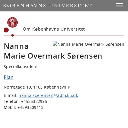
Start
Toggl
Om Københavns Universitet
Nanna
Marie Overmark Sørensen
Specialkonsulent
Plan
Nørregade 10, 1165 København K
E-mail:
nanna.soerensen@adm.ku.dk
Telefon: +4535322995
Mobil: +4593509113