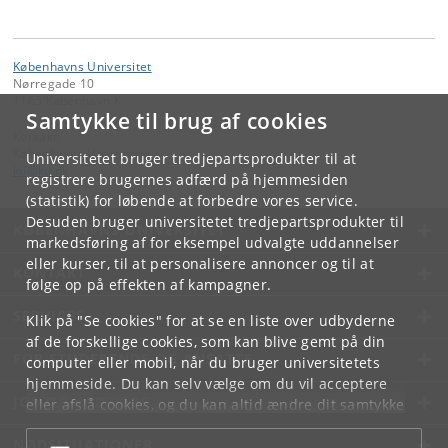
Københavns Universitet
Nørregade 10
1165 København K
Samtykke til brug af cookies
Kontakt:
Københavns Universitet
Universitetet bruger tredjepartsprodukter til at
ku
@
ku
.
dk
registrere brugernes adfærd på hjemmesiden
(statistik) for løbende at forbedre vores service.
Desuden bruger universitetet tredjepartsprodukter til
KØBENHAVNS UNIVERSITET
markedsføring af for eksempel udvalgte uddannelser
eller kurser, til at personalisere annoncer og til at
KONTAKT
følge op på effekten af kampagner.
SERVICES
Klik på "Se cookies" for at se en liste over udbyderne
af de forskellige cookies, som kan blive gemt på din
FOR STUDERENDE OG ANSATTE
computer eller mobil, når du bruger universitetets
hjemmeside. Du kan selv vælge om du vil acceptere
JOB OG KARRIERE
eller afslå cookies, og du kan altid ændre dit samtykke
under
Cookie- og privatlivspolitik
som du finder i
NØDSITUATIONER
bunden af hver side.