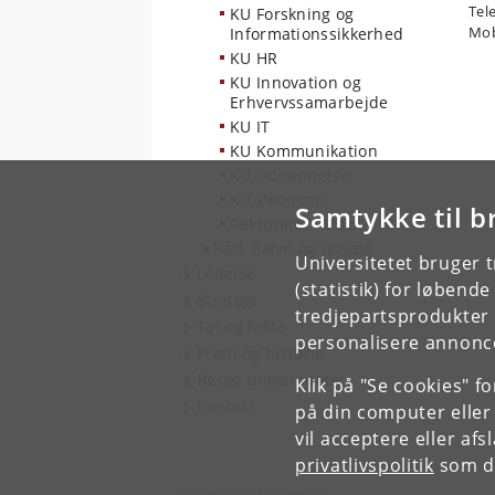
Tel
KU Forskning og
Mob
Informationssikkerhed
KU HR
KU Innovation og
Erhvervssamarbejde
KU IT
KU Kommunikation
KU Uddannelse
KU Økonomi
Samtykke til b
Rektoratets Stab
Råd, nævn og udvalg
Universitetet bruger 
Ledelse
(statistik) for løbend
Strategi
tredjepartsprodukter t
Tal og fakta
personalisere annonce
Profil og historie
Besøg universitetet
Klik på "Se cookies" f
Kontakt
på din computer eller
vil acceptere eller af
privatlivspolitik
som du
Københavns Universitet