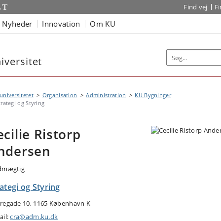
Find vej
F
Nyheder
Innovation
Om KU
versitet
niversitetet
Organisation
Administration
KU Bygninger
trategi og Styring
ecilie Ristorp
ndersen
dmægtig
ategi og Styring
regade 10, 1165 København K
ail:
cra@adm.ku.dk