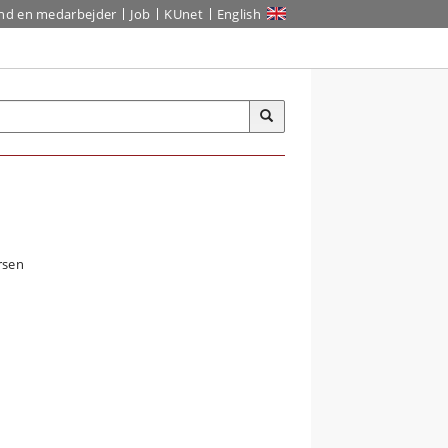
ind en medarbejder
Job
KUnet
English