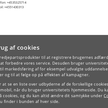
efon: +4535325714
il: +4551430313
rug af cookies
tredjepartsprodukter til at registrere brugernes adfæ
e at forbedre vores service. Desuden bruger universitet
il markedsføring af for eksempel udvalgte uddannelser e
r og til at følge op på effekten af kampagner.
or at se en liste over udbyderne af de forskellige cooki
 mobil, når du bruger universitetets hjemmeside. Du k
slå cookies, og du kan altid ændre dit samtykke under
Co
 finder i bunden af hver side.