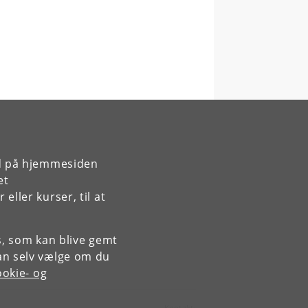
rd på hjemmesiden
et
ller kurser, til at
es, som kan blive gemt
an selv vælge om du
okie- og
Kontakt: