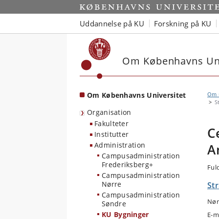
Start
Uddannelse på KU
Forskning på KU
Om Københavns Uni
Om Københavns Universitet
Om u
S
Organisation
Fakulteter
C
Institutter
Administration
A
Campusadministration
Frederiksberg+
Ful
Campusadministration
Nørre
Str
Campusadministration
Nør
Søndre
KU Bygninger
E-m