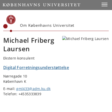
Start
Toggl
Om Københavns Universitet
Michael Friberg
Laursen
Ekstern konsulent
Digital Forretningsunderstøttelse
Nørregade 10
København K
E-mail:
gml433@adm.ku.dk
Telefon: +4535333839