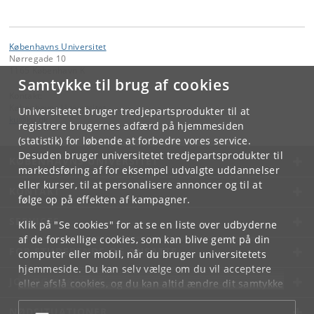
Københavns Universitet
Nørregade 10
1165 København K
Samtykke til brug af cookies
Kontakt:
Københavns Universitet
Universitetet bruger tredjepartsprodukter til at
ku
@
ku
.
dk
registrere brugernes adfærd på hjemmesiden
(statistik) for løbende at forbedre vores service.
Desuden bruger universitetet tredjepartsprodukter til
KØBENHAVNS UNIVERSITET
markedsføring af for eksempel udvalgte uddannelser
eller kurser, til at personalisere annoncer og til at
KONTAKT
følge op på effekten af kampagner.
SERVICES
Klik på "Se cookies" for at se en liste over udbyderne
af de forskellige cookies, som kan blive gemt på din
FOR STUDERENDE OG ANSATTE
computer eller mobil, når du bruger universitetets
hjemmeside. Du kan selv vælge om du vil acceptere
JOB OG KARRIERE
eller afslå cookies, og du kan altid ændre dit samtykke
under
Cookie- og privatlivspolitik
som du finder i
NØDSITUATIONER
bunden af hver side.