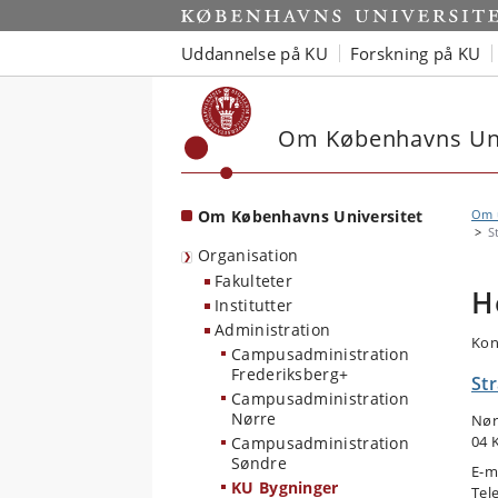
Start
Uddannelse på KU
Forskning på KU
Om Københavns Uni
Om Københavns Universitet
Om u
S
Organisation
Fakulteter
H
Institutter
Administration
Kon
Campusadministration
Frederiksberg+
Str
Campusadministration
Nørre
Nør
04 
Campusadministration
Søndre
E-m
KU Bygninger
Tel