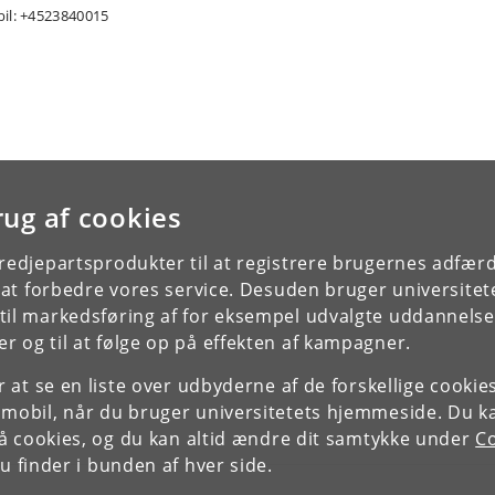
il: +4523840015
rug af cookies
tredjepartsprodukter til at registrere brugernes adfæ
e at forbedre vores service. Desuden bruger universitet
il markedsføring af for eksempel udvalgte uddannelser e
r og til at følge op på effekten af kampagner.
or at se en liste over udbyderne af de forskellige cooki
 mobil, når du bruger universitetets hjemmeside. Du k
slå cookies, og du kan altid ændre dit samtykke under
Co
 finder i bunden af hver side.