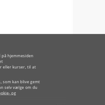
rd på hjemmesiden
et
ller kurser, til at
es, som kan blive gemt
an selv vælge om du
okie- og
Kontakt: