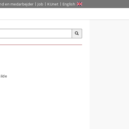
ind en medarbejder
Job
KUnet
English