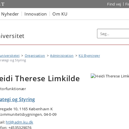
Find vej
F
Nyheder
Innovation
Om KU
versitet
niversitetet
Organisation
Administration
KU Bygninger
trategi og Styring
eidi Therese Limkilde
torfunktionær
ategi og Styring
regade 10, 1165 København K
Kommunitetsbygningen, 04-0-09
ail:
htl@adm.ku.dk
efon: +4535329076