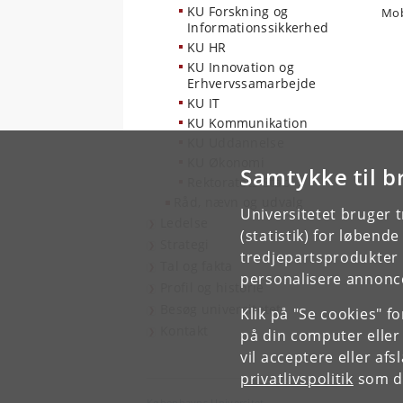
KU Forskning og
Mob
Informationssikkerhed
KU HR
KU Innovation og
Erhvervssamarbejde
KU IT
KU Kommunikation
KU Uddannelse
KU Økonomi
Samtykke til b
Rektoratets Stab
Råd, nævn og udvalg
Universitetet bruger 
Ledelse
(statistik) for løbend
Strategi
tredjepartsprodukter t
Tal og fakta
personalisere annonce
Profil og historie
Besøg universitetet
Klik på "Se cookies" f
Kontakt
på din computer eller
vil acceptere eller af
privatlivspolitik
som du
Københavns Universitet