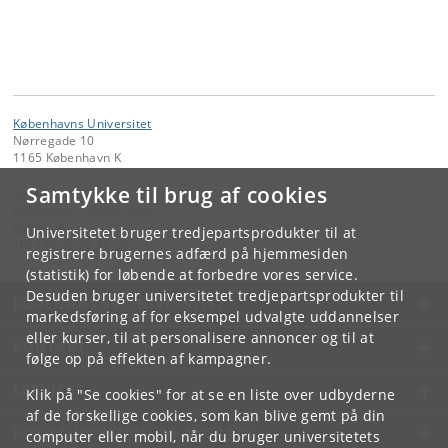
Københavns Universitet
Nørregade 10
1165 København K
Samtykke til brug af cookies
Kontakt:
Københavns Universitet
ku
@
ku
.
dk
Universitetet bruger tredjepartsprodukter til at
Tlf:
+45 35 32 26 26
registrere brugernes adfærd på hjemmesiden
(statistik) for løbende at forbedre vores service.
Desuden bruger universitetet tredjepartsprodukter til
KØBENHAVNS UNIVERSITET
markedsføring af for eksempel udvalgte uddannelser
eller kurser, til at personalisere annoncer og til at
KONTAKT
følge op på effekten af kampagner.
SERVICES
Klik på "Se cookies" for at se en liste over udbyderne
af de forskellige cookies, som kan blive gemt på din
FOR STUDERENDE OG ANSATTE
computer eller mobil, når du bruger universitetets