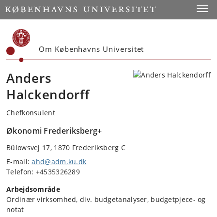
Start
Toggl
Om Københavns Universitet
Anders
Halckendorff
Chefkonsulent
Økonomi Frederiksberg+
Bülowsvej 17, 1870 Frederiksberg C
E-mail:
ahd@adm.ku.dk
Telefon: +4535326289
Arbejdsområde
Ordinær virksomhed, div. budgetanalyser, budgetpjece- og
notat