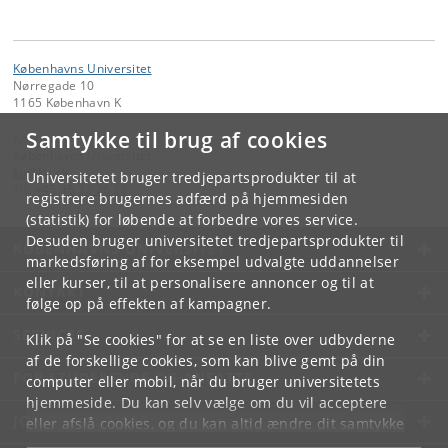
Københavns Universitet
Nørregade 10
1165 København K
Samtykke til brug af cookies
Kontakt:
Københavns Universitet
ku
@
ku
.
dk
Universitetet bruger tredjepartsprodukter til at
Tlf:
+45 35 32 26 26
registrere brugernes adfærd på hjemmesiden
(statistik) for løbende at forbedre vores service.
Desuden bruger universitetet tredjepartsprodukter til
KØBENHAVNS UNIVERSITET
markedsføring af for eksempel udvalgte uddannelser
eller kurser, til at personalisere annoncer og til at
KONTAKT
følge op på effekten af kampagner.
SERVICES
Klik på "Se cookies" for at se en liste over udbyderne
af de forskellige cookies, som kan blive gemt på din
FOR STUDERENDE OG ANSATTE
computer eller mobil, når du bruger universitetets
hjemmeside. Du kan selv vælge om du vil acceptere
JOB OG KARRIERE
eller afslå cookies, og du kan altid ændre dit samtykke
under
Cookie- og privatlivspolitik
som du finder i