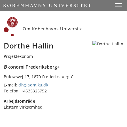
Start
Toggl
Om Københavns Universitet
Dorthe Hallin
Projektøkonom
Økonomi Frederiksberg+
Bülowsvej 17, 1870 Frederiksberg C
E-mail:
dh@adm.ku.dk
Telefon: +4535325752
Arbejdsområde
Ekstern virksomhed.