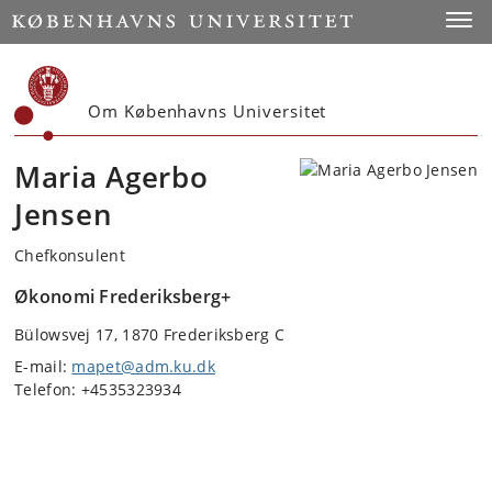
Start
Toggl
Om Københavns Universitet
Maria Agerbo
Jensen
Chefkonsulent
Økonomi Frederiksberg+
Bülowsvej 17, 1870 Frederiksberg C
E-mail:
mapet@adm.ku.dk
Telefon: +4535323934