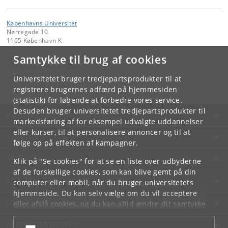
Københavns Universitet
Nørregade 10
1165 København K
Samtykke til brug af cookies
Kontakt:
Københavns Universitet
ku
@
ku
.
dk
Universitetet bruger tredjepartsprodukter til at
Tlf:
+45 35 32 26 26
registrere brugernes adfærd på hjemmesiden
(statistik) for løbende at forbedre vores service.
Desuden bruger universitetet tredjepartsprodukter til
KØBENHAVNS UNIVERSITET
markedsføring af for eksempel udvalgte uddannelser
eller kurser, til at personalisere annoncer og til at
KONTAKT
følge op på effekten af kampagner.
SERVICES
Klik på "Se cookies" for at se en liste over udbyderne
af de forskellige cookies, som kan blive gemt på din
FOR STUDERENDE OG ANSATTE
computer eller mobil, når du bruger universitetets
hjemmeside. Du kan selv vælge om du vil acceptere
JOB OG KARRIERE
eller afslå cookies, og du kan altid ændre dit samtykke
under
Cookie- og privatlivspolitik
som du finder i
NØDSITUATIONER
bunden af hver side.