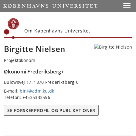
Start
Toggl
Om Københavns Universitet
Birgitte Nielsen
Projektøkonom
Økonomi Frederiksberg+
Bülowsvej 17, 1870 Frederiksberg C
E-mail:
bini@adm.ku.dk
Telefon: +4535333556
SE FORSKERPROFIL OG PUBLIKATIONER