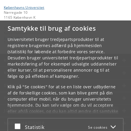
Københavns Universitet
Nørregade 10
1165 København K
Samtykke til brug af cookies
Kontakt:
Københavns Universitet
ku
@
ku
.
dk
Universitetet bruger tredjepartsprodukter til at
Tlf:
+45 35 32 26 26
registrere brugernes adfærd på hjemmesiden
(statistik) for løbende at forbedre vores service.
Desuden bruger universitetet tredjepartsprodukter til
KØBENHAVNS UNIVERSITET
markedsføring af for eksempel udvalgte uddannelser
eller kurser, til at personalisere annoncer og til at
KONTAKT
følge op på effekten af kampagner.
SERVICES
Klik på "Se cookies" for at se en liste over udbyderne
af de forskellige cookies, som kan blive gemt på din
FOR STUDERENDE OG ANSATTE
computer eller mobil, når du bruger universitetets
hjemmeside. Du kan selv vælge om du vil acceptere
JOB OG KARRIERE
eller afslå cookies, og du kan altid ændre dit samtykke
under
Cookie- og privatlivspolitik
som du finder i
NØDSITUATIONER
bunden af hver side.
Acceptér eller afslå
Statistik
Se cookies