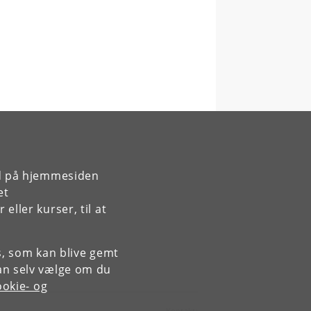
rd på hjemmesiden
et
ller kurser, til at
es, som kan blive gemt
an selv vælge om du
okie- og
Kontakt: