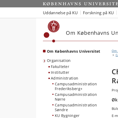
Start
Uddannelse på KU
Forskning på KU
Om Københavns Uni
Om Københavns Universitet
Om u
C
Organisation
Fakulteter
C
Institutter
Administration
R
Campusadministration
Frederiksberg+
Pro
Campusadministration
Nørre
Øk
Campusadministration
Bül
Søndre
KU Bygninger
E-m