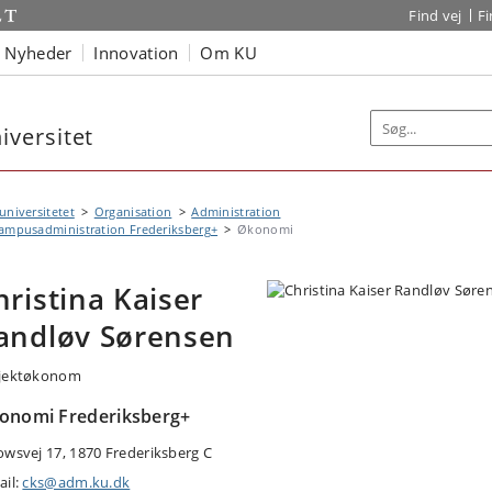
Find vej
F
Nyheder
Innovation
Om KU
versitet
niversitetet
Organisation
Administration
ampusadministration Frederiksberg+
Økonomi
hristina Kaiser
andløv Sørensen
jektøkonom
onomi Frederiksberg+
owsvej 17, 1870 Frederiksberg C
ail:
cks@adm.ku.dk