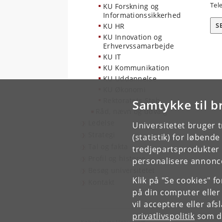
Tel
KU Forskning og
Informationssikkerhed
S
KU HR
KU Innovation og
Erhvervssamarbejde
KU IT
KU Kommunikation
KU Uddannelse
KU Økonomi
Rektoratets Stab
Samtykke til b
Råd, nævn og udvalg
Ledelse
Universitetet bruger 
Strategi
(statistik) for løbend
Tal og fakta
tredjepartsprodukter t
Profil og historie
personalisere annonce
Besøg universitetet
Klik på "Se cookies" f
Kontakt
på din computer eller
vil acceptere eller af
privatlivspolitik
som du
Københavns Universitet