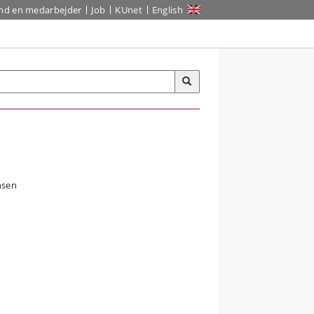
ind en medarbejder
Job
KUnet
English