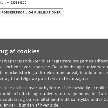
efon: +4535334390
E FORSKERPROFIL OG PUBLIKATIONER
rug af cookies
tredjepartsprodukter til at registrere brugernes adfæ
e at forbedre vores service. Desuden bruger universitet
il markedsføring af for eksempel udvalgte uddannelser e
r og til at følge op på effekten af kampagner.
or at se en liste over udbyderne af de forskellige cooki
 mobil, når du bruger universitetets hjemmeside. Du k
slå cookies, og du kan altid ændre dit samtykke under
Co
 finder i bunden af hver side.