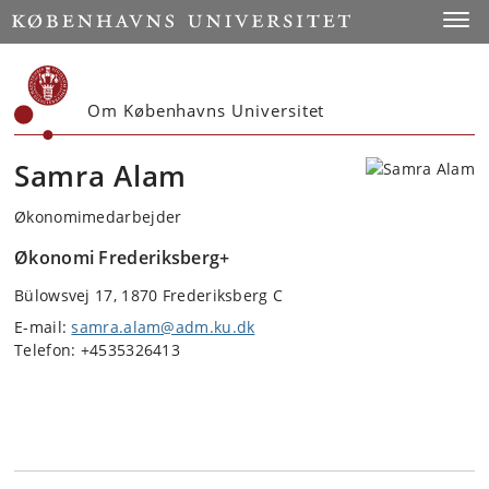
Start
Toggl
Om Københavns Universitet
Samra Alam
Økonomimedarbejder
Økonomi Frederiksberg+
Bülowsvej 17, 1870 Frederiksberg C
E-mail:
samra.alam@adm.ku.dk
Telefon: +4535326413