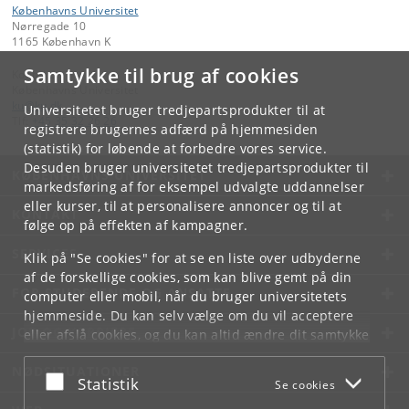
Københavns Universitet
Nørregade 10
1165 København K
Samtykke til brug af cookies
Kontakt:
Københavns Universitet
ku
@
ku
.
dk
Universitetet bruger tredjepartsprodukter til at
Tlf:
+45 35 32 26 26
registrere brugernes adfærd på hjemmesiden
(statistik) for løbende at forbedre vores service.
Desuden bruger universitetet tredjepartsprodukter til
KØBENHAVNS UNIVERSITET
markedsføring af for eksempel udvalgte uddannelser
eller kurser, til at personalisere annoncer og til at
KONTAKT
følge op på effekten af kampagner.
SERVICES
Klik på "Se cookies" for at se en liste over udbyderne
af de forskellige cookies, som kan blive gemt på din
FOR STUDERENDE OG ANSATTE
computer eller mobil, når du bruger universitetets
hjemmeside. Du kan selv vælge om du vil acceptere
JOB OG KARRIERE
eller afslå cookies, og du kan altid ændre dit samtykke
under
Cookie- og privatlivspolitik
som du finder i
NØDSITUATIONER
bunden af hver side.
Acceptér eller afslå
Statistik
Se cookies
Googles privatlivspolitik