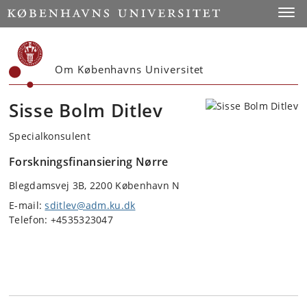
Start
Toggl
Om Københavns Universitet
Sisse Bolm Ditlev
Specialkonsulent
Forskningsfinansiering Nørre
Blegdamsvej 3B, 2200 København N
E-mail:
sditlev@adm.ku.dk
Telefon: +4535323047