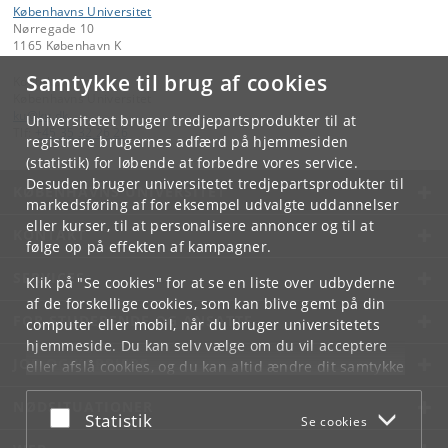
Københavns Universitet
Nørregade 10
1165 København K
Samtykke til brug af cookies
Kontakt:
Københavns Universitet
ku
@
ku
.
dk
Universitetet bruger tredjepartsprodukter til at
Tlf:
+45 35 32 26 26
registrere brugernes adfærd på hjemmesiden
(statistik) for løbende at forbedre vores service.
Desuden bruger universitetet tredjepartsprodukter til
KØBENHAVNS UNIVERSITET
markedsføring af for eksempel udvalgte uddannelser
eller kurser, til at personalisere annoncer og til at
KONTAKT
følge op på effekten af kampagner.
SERVICES
Klik på "Se cookies" for at se en liste over udbyderne
af de forskellige cookies, som kan blive gemt på din
FOR STUDERENDE OG ANSATTE
computer eller mobil, når du bruger universitetets
hjemmeside. Du kan selv vælge om du vil acceptere
JOB OG KARRIERE
eller afslå cookies, og du kan altid ændre dit samtykke
under
Cookie- og privatlivspolitik
som du finder i
NØDSITUATIONER
bunden af hver side.
Acceptér eller afslå
Statistik
Se cookies
Googles privatlivspolitik