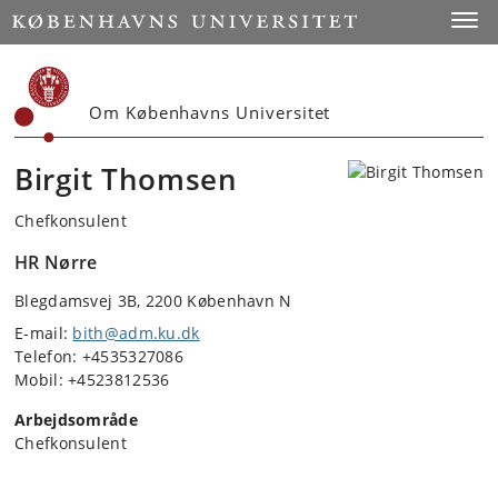
Start
Toggl
Om Københavns Universitet
Birgit Thomsen
Chefkonsulent
HR Nørre
Blegdamsvej 3B, 2200 København N
E-mail:
bith@adm.ku.dk
Telefon: +4535327086
Mobil: +4523812536
Arbejdsområde
Chefkonsulent