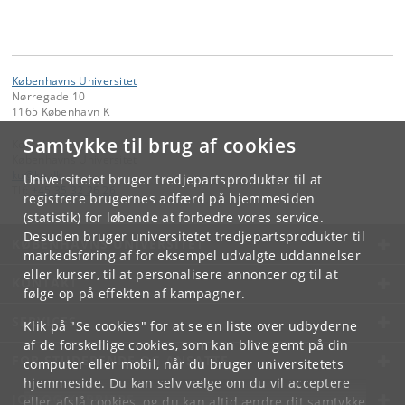
Københavns Universitet
Nørregade 10
1165 København K
Samtykke til brug af cookies
Kontakt:
Københavns Universitet
ku
@
ku
.
dk
Universitetet bruger tredjepartsprodukter til at
Tlf:
+45 35 32 26 26
registrere brugernes adfærd på hjemmesiden
(statistik) for løbende at forbedre vores service.
Desuden bruger universitetet tredjepartsprodukter til
KØBENHAVNS UNIVERSITET
markedsføring af for eksempel udvalgte uddannelser
eller kurser, til at personalisere annoncer og til at
KONTAKT
følge op på effekten af kampagner.
SERVICES
Klik på "Se cookies" for at se en liste over udbyderne
af de forskellige cookies, som kan blive gemt på din
FOR STUDERENDE OG ANSATTE
computer eller mobil, når du bruger universitetets
hjemmeside. Du kan selv vælge om du vil acceptere
JOB OG KARRIERE
eller afslå cookies, og du kan altid ændre dit samtykke