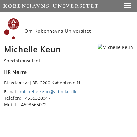
Start
Toggl
Om Københavns Universitet
Michelle Keun
Specialkonsulent
HR Nørre
Blegdamsvej 3B, 2200 København N
E-mail:
michelle.keun@adm.ku.dk
Telefon: +4535328047
Mobil: +4593565072