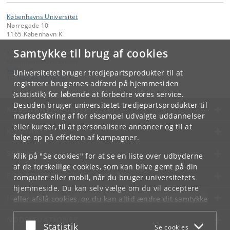
Københavns Universitet
Nørregade 10
1165 København K
Samtykke til brug af cookies
Kontakt:
Københavns Universitet
ku
@
ku
.
dk
Universitetet bruger tredjepartsprodukter til at
Tlf:
+45 35 32 26 26
registrere brugernes adfærd på hjemmesiden
(statistik) for løbende at forbedre vores service.
Desuden bruger universitetet tredjepartsprodukter til
KØBENHAVNS UNIVERSITET
markedsføring af for eksempel udvalgte uddannelser
eller kurser, til at personalisere annoncer og til at
KONTAKT
følge op på effekten af kampagner.
SERVICES
Klik på "Se cookies" for at se en liste over udbyderne
af de forskellige cookies, som kan blive gemt på din
FOR STUDERENDE OG ANSATTE
computer eller mobil, når du bruger universitetets
hjemmeside. Du kan selv vælge om du vil acceptere
JOB OG KARRIERE
eller afslå cookies, og du kan altid ændre dit samtykke
under
Cookie- og privatlivspolitik
som du finder i
NØDSITUATIONER
bunden af hver side.
Acceptér eller afslå
Statistik
Se cookies