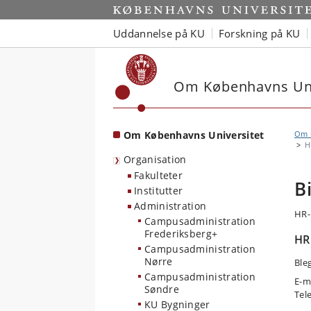
Start
Uddannelse på KU
Forskning på KU
Om Københavns Uni
Om Københavns Universitet
Om u
H
Organisation
Fakulteter
B
Institutter
Administration
HR-
Campusadministration
Frederiksberg+
HR
Campusadministration
Nørre
Ble
Campusadministration
E-m
Søndre
Tel
KU Bygninger