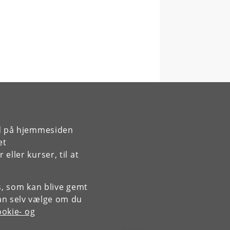
rd på hjemmesiden
et
ller kurser, til at
es, som kan blive gemt
an selv vælge om du
okie- og
Kontakt: