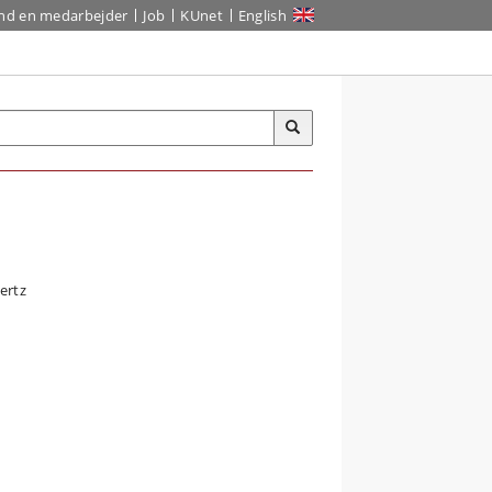
ind en medarbejder
Job
KUnet
English