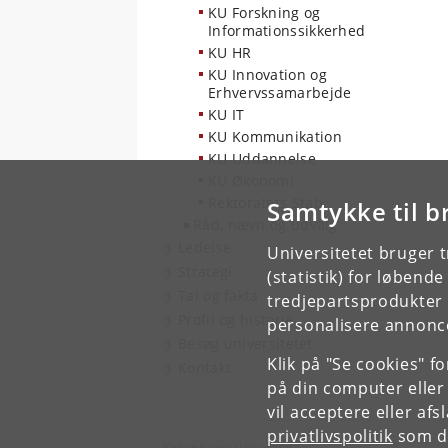
KU Forskning og
Informationssikkerhed
KU HR
KU Innovation og
Erhvervssamarbejde
KU IT
KU Kommunikation
KU Uddannelse
KU Økonomi
Rektoratets Stab
Samtykke til b
Råd, nævn og udvalg
Ledelse
Universitetet bruger 
Strategi
(statistik) for løbend
Tal og fakta
tredjepartsprodukter t
Profil og historie
personalisere annonce
Besøg universitetet
Klik på "Se cookies" f
Kontakt
på din computer eller
vil acceptere eller af
privatlivspolitik
som du
Københavns Universitet