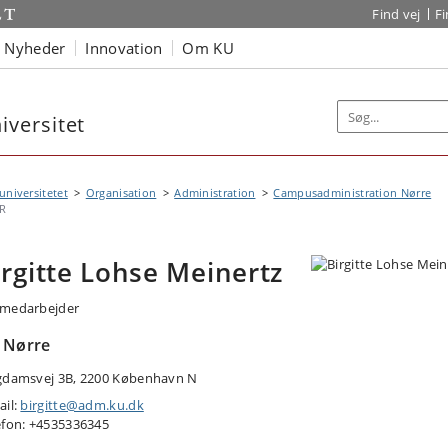
Find vej
F
Nyheder
Innovation
Om KU
versitet
niversitetet
Organisation
Administration
Campusadministration Nørre
R
irgitte Lohse Meinertz
medarbejder
 Nørre
gdamsvej 3B, 2200 København N
ail:
birgitte@adm.ku.dk
efon: +4535336345