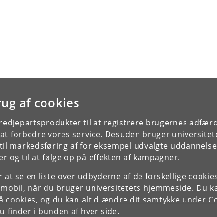
rug af cookies
tredjepartsprodukter til at registrere brugernes adfæ
e at forbedre vores service. Desuden bruger universitet
il markedsføring af for eksempel udvalgte uddannelser e
r og til at følge op på effekten af kampagner.
or at se en liste over udbyderne af de forskellige cooki
 mobil, når du bruger universitetets hjemmeside. Du k
slå cookies, og du kan altid ændre dit samtykke under
Co
 finder i bunden af hver side.