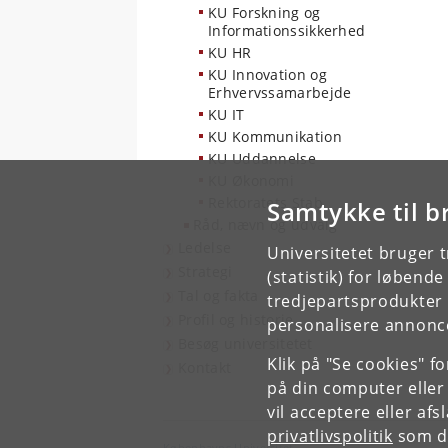
KU Forskning og
Informationssikkerhed
KU HR
KU Innovation og
Erhvervssamarbejde
KU IT
KU Kommunikation
KU Uddannelse
KU Økonomi
Rektoratets Stab
Samtykke til b
Råd, nævn og udvalg
Ledelse
Universitetet bruger 
Strategi
(statistik) for løbend
Tal og fakta
tredjepartsprodukter t
Profil og historie
personalisere annonce
Besøg universitetet
Klik på "Se cookies" f
Kontakt
på din computer eller
vil acceptere eller af
privatlivspolitik
som du
Københavns Universitet