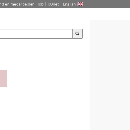
ind en medarbejder
Job
KUnet
English