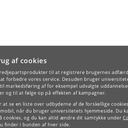
rug af cookies
tredjepartsprodukter til at registrere brugernes adfæ
e at forbedre vores service. Desuden bruger universitet
il markedsføring af for eksempel udvalgte uddannelser e
r og til at følge op på effekten af kampagner.
or at se en liste over udbyderne af de forskellige cooki
 mobil, når du bruger universitetets hjemmeside. Du k
slå cookies, og du kan altid ændre dit samtykke under
Co
 finder i bunden af hver side.