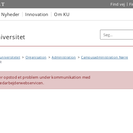
Find vej
F
Nyheder
Innovation
Om KU
versitet
niversitetet
Organisation
Administration
Campusadministration Nørre
R
er opstod et problem under kommunikation med
edarbejderwebservicen.