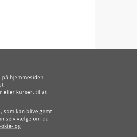
rd på hjemmesiden
et
ller kurser, til at
es, som kan blive gemt
an selv vælge om du
okie- og
Kontakt: