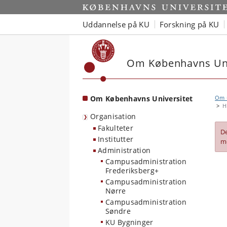
Start
Uddannelse på KU
Forskning på KU
Om Københavns Uni
Om Københavns Universitet
Om u
H
Organisation
Fakulteter
D
Institutter
m
Administration
Campusadministration
Frederiksberg+
Campusadministration
Nørre
Campusadministration
Søndre
KU Bygninger