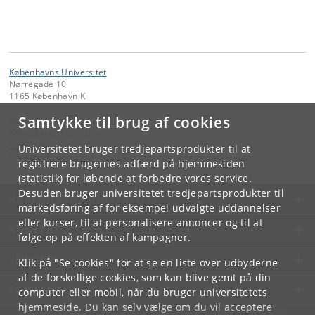
Københavns Universitet
Nørregade 10
1165 København K
Samtykke til brug af cookies
Kontakt:
Københavns Universitet
ku
@
ku
.
dk
Universitetet bruger tredjepartsprodukter til at
Tlf:
+45 35 32 26 26
registrere brugernes adfærd på hjemmesiden
(statistik) for løbende at forbedre vores service.
Desuden bruger universitetet tredjepartsprodukter til
KØBENHAVNS UNIVERSITET
markedsføring af for eksempel udvalgte uddannelser
eller kurser, til at personalisere annoncer og til at
KONTAKT
følge op på effekten af kampagner.
SERVICES
Klik på "Se cookies" for at se en liste over udbyderne
af de forskellige cookies, som kan blive gemt på din
FOR STUDERENDE OG ANSATTE
computer eller mobil, når du bruger universitetets
hjemmeside. Du kan selv vælge om du vil acceptere