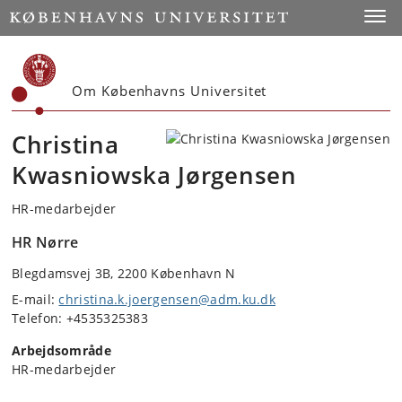
Start
Toggl
Om Københavns Universitet
Christina
Kwasniowska Jørgensen
HR-medarbejder
HR Nørre
Blegdamsvej 3B, 2200 København N
E-mail:
christina.k.joergensen@adm.ku.dk
Telefon: +4535325383
Arbejdsområde
HR-medarbejder