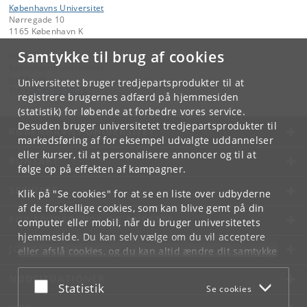
Københavns Universitet
Nørregade 10
1165 København K
Samtykke til brug af cookies
Kontakt:
Københavns Universitet
ku
@
ku
.
dk
Universitetet bruger tredjepartsprodukter til at
Tlf:
+45 35 32 26 26
registrere brugernes adfærd på hjemmesiden
(statistik) for løbende at forbedre vores service.
Desuden bruger universitetet tredjepartsprodukter til
KØBENHAVNS UNIVERSITET
markedsføring af for eksempel udvalgte uddannelser
eller kurser, til at personalisere annoncer og til at
KONTAKT
følge op på effekten af kampagner.
SERVICES
Klik på "Se cookies" for at se en liste over udbyderne
af de forskellige cookies, som kan blive gemt på din
FOR STUDERENDE OG ANSATTE
computer eller mobil, når du bruger universitetets
hjemmeside. Du kan selv vælge om du vil acceptere
JOB OG KARRIERE
eller afslå cookies, og du kan altid ændre dit samtykke
under
Cookie- og privatlivspolitik
som du finder i
NØDSITUATIONER
bunden af hver side.
Acceptér eller afslå
Statistik
Se cookies
Googles privatlivspolitik