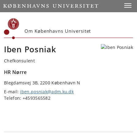
Start
Toggl
Om Københavns Universitet
Iben Posniak
Chefkonsulent
HR Nørre
Blegdamsvej 3B, 2200 København N
E-mail:
iben.posniak@adm.ku.dk
Telefon: +4593565582