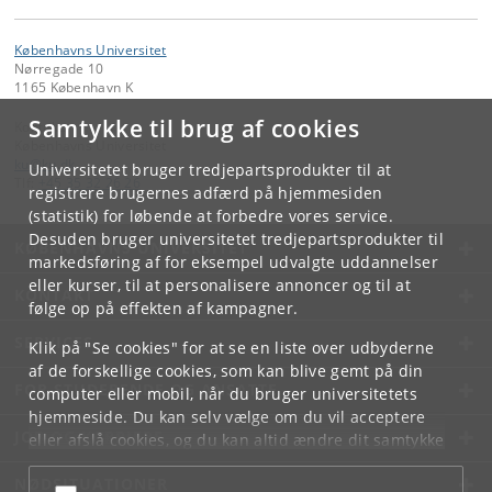
Københavns Universitet
Nørregade 10
1165 København K
Samtykke til brug af cookies
Kontakt:
Københavns Universitet
ku
@
ku
.
dk
Universitetet bruger tredjepartsprodukter til at
Tlf:
+45 35 32 26 26
registrere brugernes adfærd på hjemmesiden
(statistik) for løbende at forbedre vores service.
Desuden bruger universitetet tredjepartsprodukter til
KØBENHAVNS UNIVERSITET
markedsføring af for eksempel udvalgte uddannelser
eller kurser, til at personalisere annoncer og til at
KONTAKT
følge op på effekten af kampagner.
SERVICES
Klik på "Se cookies" for at se en liste over udbyderne
af de forskellige cookies, som kan blive gemt på din
FOR STUDERENDE OG ANSATTE
computer eller mobil, når du bruger universitetets
hjemmeside. Du kan selv vælge om du vil acceptere
JOB OG KARRIERE
eller afslå cookies, og du kan altid ændre dit samtykke
under
Cookie- og privatlivspolitik
som du finder i
NØDSITUATIONER
bunden af hver side.