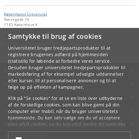
Københavns Universitet
Nørregade 10
1165 København K
Samtykke til brug af cookies
Kontakt:
Københavns Universitet
ku
@
ku
.
dk
Universitetet bruger tredjepartsprodukter til at
Tlf:
+45 35 32 26 26
registrere brugernes adfærd på hjemmesiden
(statistik) for løbende at forbedre vores service.
Desuden bruger universitetet tredjepartsprodukter til
KØBENHAVNS UNIVERSITET
markedsføring af for eksempel udvalgte uddannelser
eller kurser, til at personalisere annoncer og til at
KONTAKT
følge op på effekten af kampagner.
SERVICES
Klik på "Se cookies" for at se en liste over udbyderne
af de forskellige cookies, som kan blive gemt på din
FOR STUDERENDE OG ANSATTE
computer eller mobil, når du bruger universitetets
hjemmeside. Du kan selv vælge om du vil acceptere
JOB OG KARRIERE
eller afslå cookies, og du kan altid ændre dit samtykke
under
Cookie- og privatlivspolitik
som du finder i
NØDSITUATIONER
bunden af hver side.