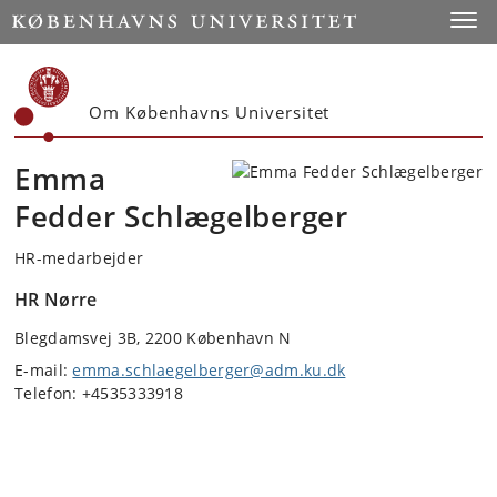
Start
Toggl
Om Københavns Universitet
Emma
Fedder Schlægelberger
HR-medarbejder
HR Nørre
Blegdamsvej 3B, 2200 København N
E-mail:
emma.schlaegelberger@adm.ku.dk
Telefon: +4535333918