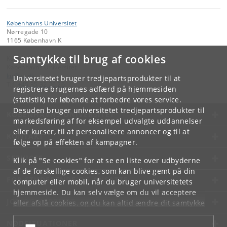
Københavns Universitet
Nørregade 10
1165 København K
Samtykke til brug af cookies
Kontakt:
Københavns Universitet
ku
@
ku
.
dk
Universitetet bruger tredjepartsprodukter til at
Tlf:
+45 35 32 26 26
registrere brugernes adfærd på hjemmesiden
(statistik) for løbende at forbedre vores service.
Desuden bruger universitetet tredjepartsprodukter til
KØBENHAVNS UNIVERSITET
markedsføring af for eksempel udvalgte uddannelser
eller kurser, til at personalisere annoncer og til at
KONTAKT
følge op på effekten af kampagner.
SERVICES
Klik på "Se cookies" for at se en liste over udbyderne
af de forskellige cookies, som kan blive gemt på din
FOR STUDERENDE OG ANSATTE
computer eller mobil, når du bruger universitetets
hjemmeside. Du kan selv vælge om du vil acceptere
JOB OG KARRIERE
eller afslå cookies, og du kan altid ændre dit samtykke
under
Cookie- og privatlivspolitik
som du finder i
NØDSITUATIONER
bunden af hver side.