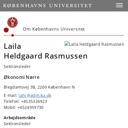
Start
Toggl
Om Københavns Universitet
Laila
Heldgaard Rasmussen
Sektionsleder
Økonomi Nørre
Blegdamsvej 3B, 2200 København N
E-mail:
lahr@adm.ku.dk
Telefon: +4535326923
Mobil: +4524959730
Arbejdsområde
Sektionsleder