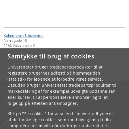
Københavns Universitet
Nørregade 10
1165 København K
Samtykke til brug af cookies
Kontakt:
Københavns Universitet
ku
@
ku
.
dk
Universitetet bruger tredjepartsprodukter til at
Tlf:
+45 35 32 26 26
registrere brugernes adfærd på hjemmesiden
(statistik) for løbende at forbedre vores service.
Desuden bruger universitetet tredjepartsprodukter til
KØBENHAVNS UNIVERSITET
markedsføring af for eksempel udvalgte uddannelser
eller kurser, til at personalisere annoncer og til at
KONTAKT
følge op på effekten af kampagner.
SERVICES
Klik på "Se cookies" for at se en liste over udbyderne
af de forskellige cookies, som kan blive gemt på din
FOR STUDERENDE OG ANSATTE
computer eller mobil, når du bruger universitetets