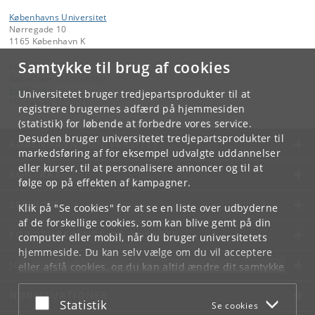
Københavns Universitet
Nørregade 10
1165 København K
Samtykke til brug af cookies
Kontakt:
Københavns Universitet
ku
@
ku
.
dk
Universitetet bruger tredjepartsprodukter til at
Tlf:
+45 35 32 26 26
registrere brugernes adfærd på hjemmesiden
(statistik) for løbende at forbedre vores service.
Desuden bruger universitetet tredjepartsprodukter til
KØBENHAVNS UNIVERSITET
markedsføring af for eksempel udvalgte uddannelser
eller kurser, til at personalisere annoncer og til at
KONTAKT
følge op på effekten af kampagner.
SERVICES
Klik på "Se cookies" for at se en liste over udbyderne
af de forskellige cookies, som kan blive gemt på din
FOR STUDERENDE OG ANSATTE
computer eller mobil, når du bruger universitetets
hjemmeside. Du kan selv vælge om du vil acceptere
JOB OG KARRIERE
eller afslå cookies, og du kan altid ændre dit samtykke
under
Cookie- og privatlivspolitik
som du finder i
NØDSITUATIONER
bunden af hver side.
Acceptér eller afslå
Statistik
Se cookies