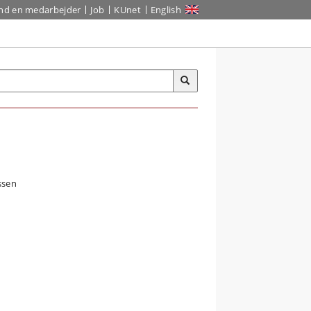
ind en medarbejder
Job
KUnet
English