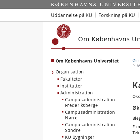
Start
Uddannelse på KU
Forskning på KU
Om Københavns Uni
Om Københavns Universitet
Om u
Ø
Organisation
Fakulteter
K
Institutter
Administration
Øko
Campusadministration
Frederiksberg+
Øk
Campusadministration
Nørre
Ble
Campusadministration
E-m
Søndre
Tel
KU Bygninger