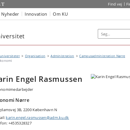
Find vej
F
Nyheder
Innovation
Om KU
versitet
niversitetet
Organisation
Administration
Campusadministration Nørre
konomi
arin Engel Rasmussen
nomimedarbejder
onomi Nørre
gdamsvej 3B, 2200 København N
ail:
karin.engel.rasmussen@adm.ku.dk
efon: +4535328327