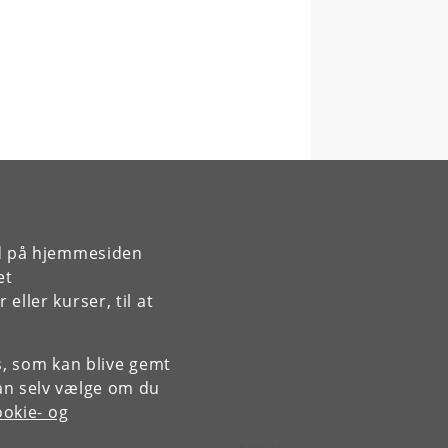
rd på hjemmesiden
et
ller kurser, til at
es, som kan blive gemt
an selv vælge om du
okie- og
Kontakt: