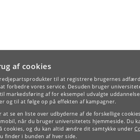
rug af cookies
tredjepartsprodukter til at registrere brugernes adfæ
e at forbedre vores service. Desuden bruger universitet
il markedsføring af for eksempel udvalgte uddannelser e
r og til at følge op på effekten af kampagner.
or at se en liste over udbyderne af de forskellige cooki
 mobil, når du bruger universitetets hjemmeside. Du k
slå cookies, og du kan altid ændre dit samtykke under
Co
 finder i bunden af hver side.