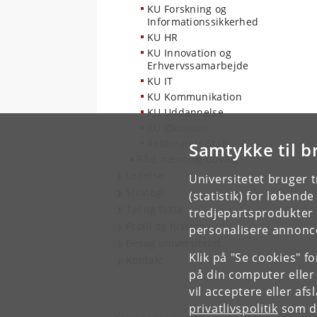
KU Forskning og
Informationssikkerhed
KU HR
KU Innovation og
Erhvervssamarbejde
KU IT
KU Kommunikation
KU Uddannelse
KU Økonomi
Rektoratets Stab
Samtykke til b
Råd, nævn og udvalg
Ledelse
Universitetet bruger 
Strategi
(statistik) for løbend
Tal og fakta
tredjepartsprodukter t
Profil og historie
personalisere annonce
Besøg universitetet
Klik på "Se cookies" f
Kontakt
på din computer eller
vil acceptere eller af
privatlivspolitik
som du
Københavns Universitet