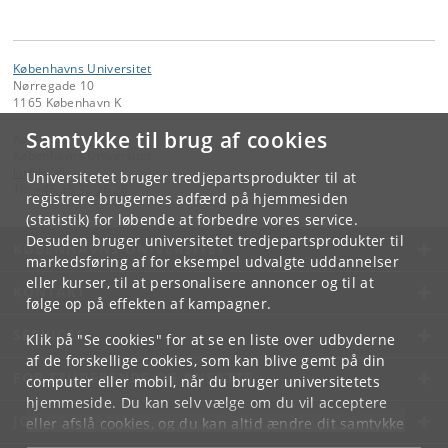
Københavns Universitet
Nørregade 10
1165 København K
Samtykke til brug af cookies
Kontakt:
Københavns Universitet
ku
@
ku
.
dk
Universitetet bruger tredjepartsprodukter til at
Tlf:
+45 35 32 26 26
registrere brugernes adfærd på hjemmesiden
(statistik) for løbende at forbedre vores service.
Desuden bruger universitetet tredjepartsprodukter til
KØBENHAVNS UNIVERSITET
markedsføring af for eksempel udvalgte uddannelser
eller kurser, til at personalisere annoncer og til at
KONTAKT
følge op på effekten af kampagner.
SERVICES
Klik på "Se cookies" for at se en liste over udbyderne
af de forskellige cookies, som kan blive gemt på din
FOR STUDERENDE OG ANSATTE
computer eller mobil, når du bruger universitetets
hjemmeside. Du kan selv vælge om du vil acceptere
JOB OG KARRIERE
eller afslå cookies, og du kan altid ændre dit samtykke
under
Cookie- og privatlivspolitik
som du finder i