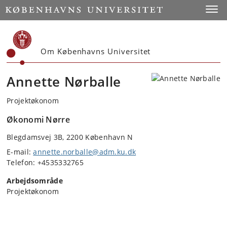
Start
Toggl
Om Københavns Universitet
Annette Nørballe
Projektøkonom
Økonomi Nørre
Blegdamsvej 3B, 2200 København N
E-mail:
annette.norballe@adm.ku.dk
Telefon: +4535332765
Arbejdsområde
Projektøkonom