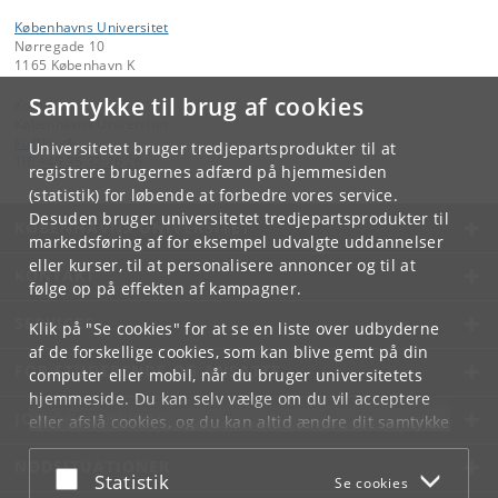
Københavns Universitet
Nørregade 10
1165 København K
Samtykke til brug af cookies
Kontakt:
Københavns Universitet
ku
@
ku
.
dk
Universitetet bruger tredjepartsprodukter til at
Tlf:
+45 35 32 26 26
registrere brugernes adfærd på hjemmesiden
(statistik) for løbende at forbedre vores service.
Desuden bruger universitetet tredjepartsprodukter til
KØBENHAVNS UNIVERSITET
markedsføring af for eksempel udvalgte uddannelser
eller kurser, til at personalisere annoncer og til at
KONTAKT
følge op på effekten af kampagner.
SERVICES
Klik på "Se cookies" for at se en liste over udbyderne
af de forskellige cookies, som kan blive gemt på din
FOR STUDERENDE OG ANSATTE
computer eller mobil, når du bruger universitetets
hjemmeside. Du kan selv vælge om du vil acceptere
JOB OG KARRIERE
eller afslå cookies, og du kan altid ændre dit samtykke
under
Cookie- og privatlivspolitik
som du finder i
NØDSITUATIONER
bunden af hver side.
Acceptér eller afslå
Statistik
Se cookies