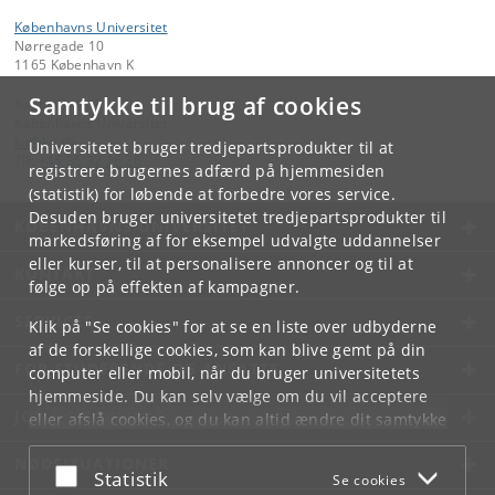
Københavns Universitet
Nørregade 10
1165 København K
Samtykke til brug af cookies
Kontakt:
Københavns Universitet
ku
@
ku
.
dk
Universitetet bruger tredjepartsprodukter til at
Tlf:
+45 35 32 26 26
registrere brugernes adfærd på hjemmesiden
(statistik) for løbende at forbedre vores service.
Desuden bruger universitetet tredjepartsprodukter til
KØBENHAVNS UNIVERSITET
markedsføring af for eksempel udvalgte uddannelser
eller kurser, til at personalisere annoncer og til at
KONTAKT
følge op på effekten af kampagner.
SERVICES
Klik på "Se cookies" for at se en liste over udbyderne
af de forskellige cookies, som kan blive gemt på din
FOR STUDERENDE OG ANSATTE
computer eller mobil, når du bruger universitetets
hjemmeside. Du kan selv vælge om du vil acceptere
JOB OG KARRIERE
eller afslå cookies, og du kan altid ændre dit samtykke
under
Cookie- og privatlivspolitik
som du finder i
NØDSITUATIONER
bunden af hver side.
Acceptér eller afslå
Statistik
Se cookies