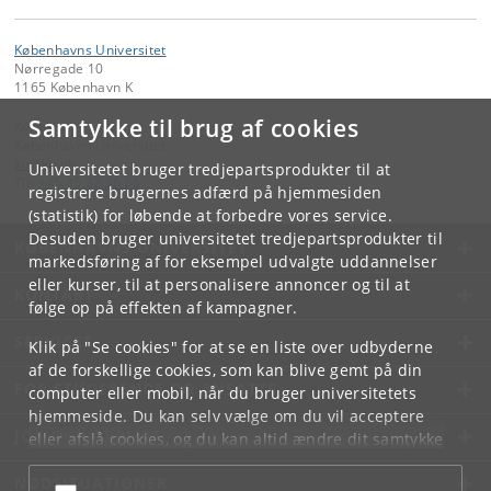
Københavns Universitet
Nørregade 10
1165 København K
Samtykke til brug af cookies
Kontakt:
Københavns Universitet
ku
@
ku
.
dk
Universitetet bruger tredjepartsprodukter til at
Tlf:
+45 35 32 26 26
registrere brugernes adfærd på hjemmesiden
(statistik) for løbende at forbedre vores service.
Desuden bruger universitetet tredjepartsprodukter til
KØBENHAVNS UNIVERSITET
markedsføring af for eksempel udvalgte uddannelser
eller kurser, til at personalisere annoncer og til at
KONTAKT
følge op på effekten af kampagner.
SERVICES
Klik på "Se cookies" for at se en liste over udbyderne
af de forskellige cookies, som kan blive gemt på din
FOR STUDERENDE OG ANSATTE
computer eller mobil, når du bruger universitetets
hjemmeside. Du kan selv vælge om du vil acceptere
JOB OG KARRIERE
eller afslå cookies, og du kan altid ændre dit samtykke
under
Cookie- og privatlivspolitik
som du finder i
NØDSITUATIONER
bunden af hver side.