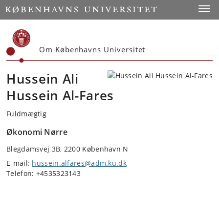
Start
Toggl
Om Københavns Universitet
Hussein Ali
Hussein Al-Fares
Fuldmægtig
Økonomi Nørre
Blegdamsvej 3B, 2200 København N
E-mail:
hussein.alfares@adm.ku.dk
Telefon: +4535323143