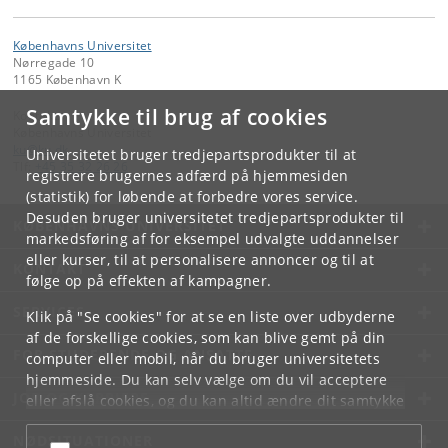
Københavns Universitet
Nørregade 10
1165 København K
Samtykke til brug af cookies
Kontakt:
Københavns Universitet
ku
@
ku
.
dk
Universitetet bruger tredjepartsprodukter til at
Tlf:
+45 35 32 26 26
registrere brugernes adfærd på hjemmesiden
(statistik) for løbende at forbedre vores service.
Desuden bruger universitetet tredjepartsprodukter til
KØBENHAVNS UNIVERSITET
markedsføring af for eksempel udvalgte uddannelser
eller kurser, til at personalisere annoncer og til at
KONTAKT
følge op på effekten af kampagner.
SERVICES
Klik på "Se cookies" for at se en liste over udbyderne
af de forskellige cookies, som kan blive gemt på din
FOR STUDERENDE OG ANSATTE
computer eller mobil, når du bruger universitetets
hjemmeside. Du kan selv vælge om du vil acceptere
JOB OG KARRIERE
eller afslå cookies, og du kan altid ændre dit samtykke
under
Cookie- og privatlivspolitik
som du finder i
NØDSITUATIONER
bunden af hver side.