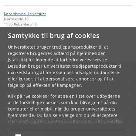
Københavns Universitet
Nørregade 10
1165 København K
Samtykke til brug af cookies
Kontakt:
Københavns Universitet
ku
@
ku
.
dk
Universitetet bruger tredjepartsprodukter til at
Tlf:
+45 35 32 26 26
registrere brugernes adfærd på hjemmesiden
(statistik) for løbende at forbedre vores service.
Desuden bruger universitetet tredjepartsprodukter til
KØBENHAVNS UNIVERSITET
markedsføring af for eksempel udvalgte uddannelser
eller kurser, til at personalisere annoncer og til at
KONTAKT
følge op på effekten af kampagner.
SERVICES
Klik på "Se cookies" for at se en liste over udbyderne
af de forskellige cookies, som kan blive gemt på din
FOR STUDERENDE OG ANSATTE
computer eller mobil, når du bruger universitetets
hjemmeside. Du kan selv vælge om du vil acceptere
JOB OG KARRIERE
eller afslå cookies, og du kan altid ændre dit samtykke
under
Cookie- og privatlivspolitik
som du finder i
NØDSITUATIONER
bunden af hver side.