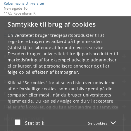
Københavns Universitet
Nørregade 10
1165 København K
Samtykke til brug af cookies
Kontakt:
Københavns Universitet
ku
@
ku
.
dk
Universitetet bruger tredjepartsprodukter til at
Tlf:
+45 35 32 26 26
registrere brugernes adfærd på hjemmesiden
(statistik) for løbende at forbedre vores service.
Desuden bruger universitetet tredjepartsprodukter til
KØBENHAVNS UNIVERSITET
markedsføring af for eksempel udvalgte uddannelser
eller kurser, til at personalisere annoncer og til at
KONTAKT
følge op på effekten af kampagner.
SERVICES
Klik på "Se cookies" for at se en liste over udbyderne
af de forskellige cookies, som kan blive gemt på din
FOR STUDERENDE OG ANSATTE
computer eller mobil, når du bruger universitetets
hjemmeside. Du kan selv vælge om du vil acceptere
JOB OG KARRIERE
eller afslå cookies, og du kan altid ændre dit samtykke
under
Cookie- og privatlivspolitik
som du finder i
NØDSITUATIONER
bunden af hver side.
Acceptér eller afslå
Statistik
Se cookies
Googles privatlivspolitik