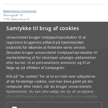
Københavns Universitet
Nørregade 10
1165 København K
Samtykke til brug af cookies
Kontakt:
Københavns Universitet
ku
@
ku
.
dk
Universitetet bruger tredjepartsprodukter til at
Tlf:
+45 35 32 26 26
registrere brugernes adfærd på hjemmesiden
(statistik) for løbende at forbedre vores service.
Desuden bruger universitetet tredjepartsprodukter til
KØBENHAVNS UNIVERSITET
markedsføring af for eksempel udvalgte uddannelser
eller kurser, til at personalisere annoncer og til at
KONTAKT
følge op på effekten af kampagner.
SERVICES
Klik på "Se cookies" for at se en liste over udbyderne
af de forskellige cookies, som kan blive gemt på din
FOR STUDERENDE OG ANSATTE
computer eller mobil, når du bruger universitetets
hjemmeside. Du kan selv vælge om du vil acceptere
JOB OG KARRIERE
eller afslå cookies, og du kan altid ændre dit samtykke
under
Cookie- og privatlivspolitik
som du finder i
NØDSITUATIONER
bunden af hver side.