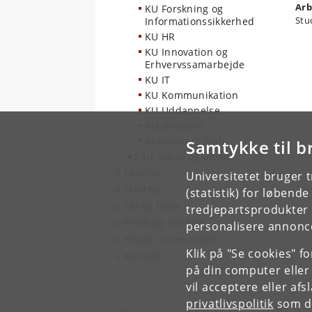
Arb
KU Forskning og
Stu
Informationssikkerhed
KU HR
KU Innovation og
Erhvervssamarbejde
KU IT
KU Kommunikation
KU Uddannelse
KU Økonomi
Rektoratets Stab
Samtykke til b
Råd, nævn og udvalg
Ledelse
Universitetet bruger 
Strategi
(statistik) for løbend
Tal og fakta
tredjepartsprodukter t
Profil og historie
personalisere annonce
Besøg universitetet
Klik på "Se cookies" f
Kontakt
på din computer eller
vil acceptere eller af
privatlivspolitik
som du
Københavns Universitet