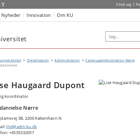
Find vej
F
Nyheder
Innovation
Om KU
versitet
niversitetet
Organisation
Administration
Campusadministration Nørre
ddannelse
ise Haugaard Dupont
lig koordinator
dannelse Nørre
gdamsvej 3B, 2200 København N
ail:
lhd@adm.ku.dk
efon: +4535332057