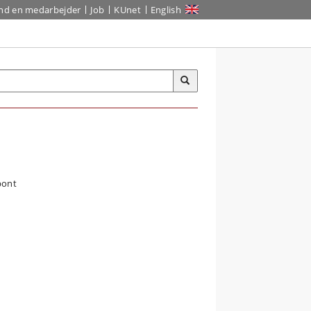
ind en medarbejder
Job
KUnet
English