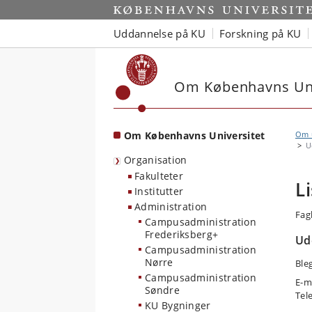
Start
Uddannelse på KU
Forskning på KU
Om Københavns Uni
Om Københavns Universitet
Om u
U
Organisation
Fakulteter
L
Institutter
Administration
Fag
Campusadministration
Frederiksberg+
Ud
Campusadministration
Nørre
Ble
Campusadministration
E-m
Søndre
Tel
KU Bygninger