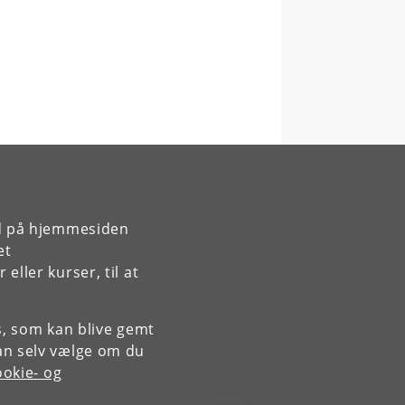
rd på hjemmesiden
et
ller kurser, til at
es, som kan blive gemt
an selv vælge om du
okie- og
Kontakt: