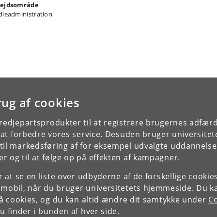
ejdsområde
dieadministration
rug af cookies
tredjepartsprodukter til at registrere brugernes adfæ
e at forbedre vores service. Desuden bruger universitet
il markedsføring af for eksempel udvalgte uddannelser e
r og til at følge op på effekten af kampagner.
or at se en liste over udbyderne af de forskellige cooki
 mobil, når du bruger universitetets hjemmeside. Du k
slå cookies, og du kan altid ændre dit samtykke under
Co
 finder i bunden af hver side.