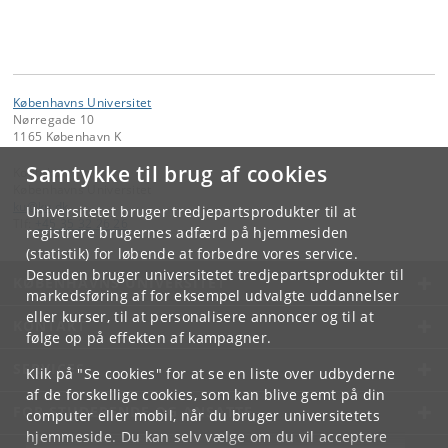
Københavns Universitet
Nørregade 10
1165 København K
Samtykke til brug af cookies
Kontakt:
Københavns Universitet
ku
@
ku
.
dk
Universitetet bruger tredjepartsprodukter til at
Tlf:
+45 35 32 26 26
registrere brugernes adfærd på hjemmesiden
(statistik) for løbende at forbedre vores service.
Desuden bruger universitetet tredjepartsprodukter til
KØBENHAVNS UNIVERSITET
markedsføring af for eksempel udvalgte uddannelser
eller kurser, til at personalisere annoncer og til at
KONTAKT
følge op på effekten af kampagner.
SERVICES
Klik på "Se cookies" for at se en liste over udbyderne
af de forskellige cookies, som kan blive gemt på din
FOR STUDERENDE OG ANSATTE
computer eller mobil, når du bruger universitetets
hjemmeside. Du kan selv vælge om du vil acceptere