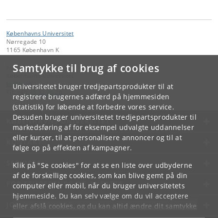
Københavns Universitet
Nørregade 10
1165 København K
Samtykke til brug af cookies
Kontakt:
Københavns Universitet
ku
@
ku
.
dk
Universitetet bruger tredjepartsprodukter til at
Tlf:
+45 35 32 26 26
registrere brugernes adfærd på hjemmesiden
(statistik) for løbende at forbedre vores service.
Desuden bruger universitetet tredjepartsprodukter til
KØBENHAVNS UNIVERSITET
markedsføring af for eksempel udvalgte uddannelser
eller kurser, til at personalisere annoncer og til at
KONTAKT
følge op på effekten af kampagner.
SERVICES
Klik på "Se cookies" for at se en liste over udbyderne
af de forskellige cookies, som kan blive gemt på din
FOR STUDERENDE OG ANSATTE
computer eller mobil, når du bruger universitetets
hjemmeside. Du kan selv vælge om du vil acceptere
JOB OG KARRIERE
eller afslå cookies, og du kan altid ændre dit samtykke
under
Cookie- og privatlivspolitik
som du finder i