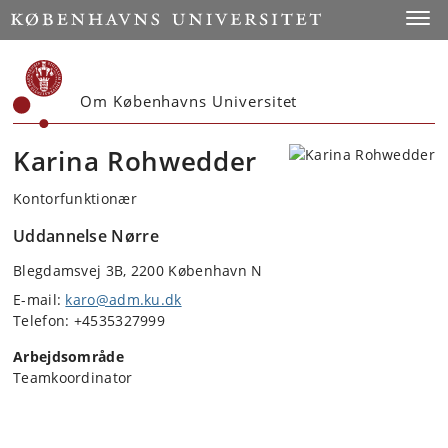
Start
Toggl
Om Københavns Universitet
Karina Rohwedder
Kontorfunktionær
Uddannelse Nørre
Blegdamsvej 3B, 2200 København N
E-mail:
karo@adm.ku.dk
Telefon: +4535327999
Arbejdsområde
Teamkoordinator