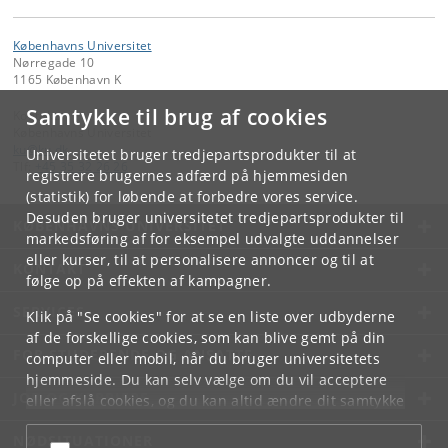
Københavns Universitet
Nørregade 10
1165 København K
Samtykke til brug af cookies
Kontakt:
Københavns Universitet
ku
@
ku
.
dk
Universitetet bruger tredjepartsprodukter til at
Tlf:
+45 35 32 26 26
registrere brugernes adfærd på hjemmesiden
(statistik) for løbende at forbedre vores service.
Desuden bruger universitetet tredjepartsprodukter til
KØBENHAVNS UNIVERSITET
markedsføring af for eksempel udvalgte uddannelser
eller kurser, til at personalisere annoncer og til at
KONTAKT
følge op på effekten af kampagner.
SERVICES
Klik på "Se cookies" for at se en liste over udbyderne
af de forskellige cookies, som kan blive gemt på din
FOR STUDERENDE OG ANSATTE
computer eller mobil, når du bruger universitetets
hjemmeside. Du kan selv vælge om du vil acceptere
JOB OG KARRIERE
eller afslå cookies, og du kan altid ændre dit samtykke
under
Cookie- og privatlivspolitik
som du finder i
NØDSITUATIONER
bunden af hver side.