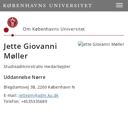
Start
Toggl
Om Københavns Universitet
Jette Giovanni
Møller
Studieadministrativ medarbejder
Uddannelse Nørre
Blegdamsvej 3B, 2200 København N
E-mail:
jettegm@adm.ku.dk
Telefon: +4535335689