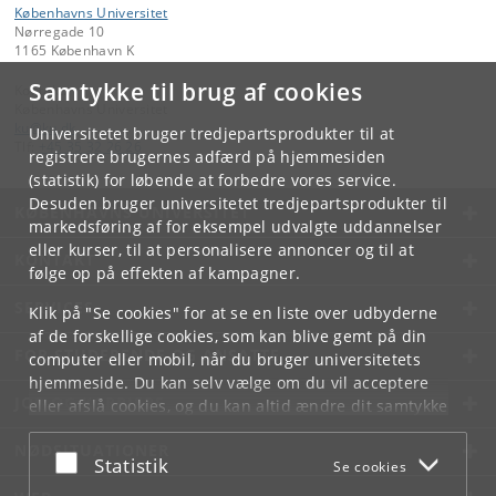
Københavns Universitet
Nørregade 10
1165 København K
Samtykke til brug af cookies
Kontakt:
Københavns Universitet
ku
@
ku
.
dk
Universitetet bruger tredjepartsprodukter til at
Tlf:
+45 35 32 26 26
registrere brugernes adfærd på hjemmesiden
(statistik) for løbende at forbedre vores service.
Desuden bruger universitetet tredjepartsprodukter til
KØBENHAVNS UNIVERSITET
markedsføring af for eksempel udvalgte uddannelser
eller kurser, til at personalisere annoncer og til at
KONTAKT
følge op på effekten af kampagner.
SERVICES
Klik på "Se cookies" for at se en liste over udbyderne
af de forskellige cookies, som kan blive gemt på din
FOR STUDERENDE OG ANSATTE
computer eller mobil, når du bruger universitetets
hjemmeside. Du kan selv vælge om du vil acceptere
JOB OG KARRIERE
eller afslå cookies, og du kan altid ændre dit samtykke
under
Cookie- og privatlivspolitik
som du finder i
NØDSITUATIONER
bunden af hver side.
Acceptér eller afslå
Statistik
Se cookies
Googles privatlivspolitik