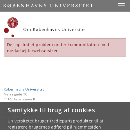
Start
Toggl
Om Københavns Universitet
Der opstod et problem under kommunikation med
medarbejderwebservicen.
Københavns Universitet
Nørregade 10
1165 København K
Samtykke til brug af cookies
Kontakt:
Københavns Universitet
ku
@
ku
.
dk
Universitetet bruger tredjepartsprodukter til at
Tlf:
+45 35 32 26 26
registrere brugernes adfærd på hjemmesiden