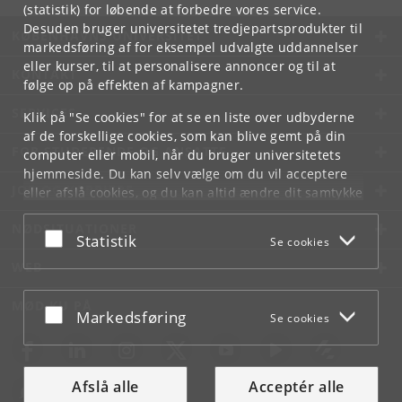
(statistik) for løbende at forbedre vores service.
Desuden bruger universitetet tredjepartsprodukter til
KØBENHAVNS UNIVERSITET
markedsføring af for eksempel udvalgte uddannelser
eller kurser, til at personalisere annoncer og til at
KONTAKT
følge op på effekten af kampagner.
SERVICES
Klik på "Se cookies" for at se en liste over udbyderne
af de forskellige cookies, som kan blive gemt på din
FOR STUDERENDE OG ANSATTE
computer eller mobil, når du bruger universitetets
hjemmeside. Du kan selv vælge om du vil acceptere
JOB OG KARRIERE
eller afslå cookies, og du kan altid ændre dit samtykke
under
Cookie- og privatlivspolitik
som du finder i
NØDSITUATIONER
bunden af hver side.
Acceptér eller afslå
Statistik
Se cookies
Googles privatlivspolitik
WEB
MØD KU PÅ
Acceptér eller afslå
Markedsføring
Se cookies
Afslå alle
Acceptér alle