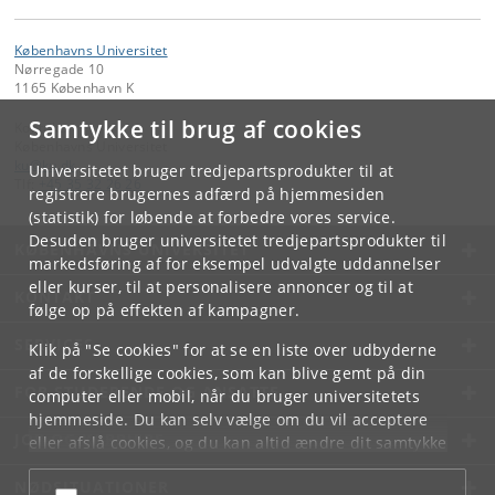
Københavns Universitet
Nørregade 10
1165 København K
Samtykke til brug af cookies
Kontakt:
Københavns Universitet
ku
@
ku
.
dk
Universitetet bruger tredjepartsprodukter til at
Tlf:
+45 35 32 26 26
registrere brugernes adfærd på hjemmesiden
(statistik) for løbende at forbedre vores service.
Desuden bruger universitetet tredjepartsprodukter til
KØBENHAVNS UNIVERSITET
markedsføring af for eksempel udvalgte uddannelser
eller kurser, til at personalisere annoncer og til at
KONTAKT
følge op på effekten af kampagner.
SERVICES
Klik på "Se cookies" for at se en liste over udbyderne
af de forskellige cookies, som kan blive gemt på din
FOR STUDERENDE OG ANSATTE
computer eller mobil, når du bruger universitetets
hjemmeside. Du kan selv vælge om du vil acceptere
JOB OG KARRIERE
eller afslå cookies, og du kan altid ændre dit samtykke
under
Cookie- og privatlivspolitik
som du finder i
NØDSITUATIONER
bunden af hver side.