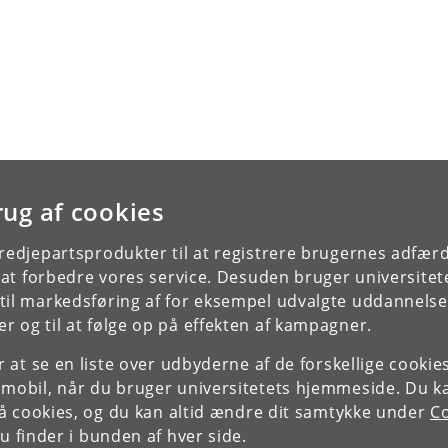
rug af cookies
tredjepartsprodukter til at registrere brugernes adfæ
e at forbedre vores service. Desuden bruger universitet
il markedsføring af for eksempel udvalgte uddannelser e
r og til at følge op på effekten af kampagner.
or at se en liste over udbyderne af de forskellige cooki
 mobil, når du bruger universitetets hjemmeside. Du k
slå cookies, og du kan altid ændre dit samtykke under
Co
 finder i bunden af hver side.