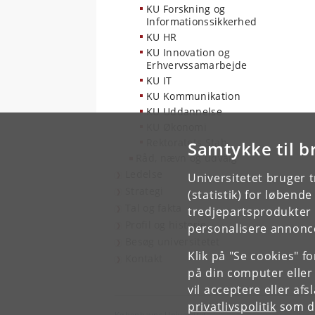
KU Forskning og
Informationssikkerhed
KU HR
KU Innovation og
Erhvervssamarbejde
KU IT
KU Kommunikation
KU Uddannelse
KU Økonomi
Rektoratets Stab
Samtykke til b
Råd, nævn og udvalg
Ledelse
Universitetet bruger 
Strategi
(statistik) for løbend
Tal og fakta
tredjepartsprodukter t
Profil og historie
personalisere annonce
Besøg universitetet
Klik på "Se cookies" f
Kontakt
på din computer eller
vil acceptere eller af
privatlivspolitik
som du
Københavns Universitet