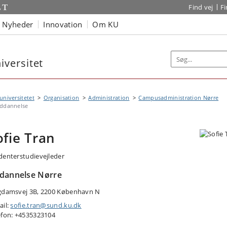
Find vej
F
Nyheder
Innovation
Om KU
versitet
niversitetet
Organisation
Administration
Campusadministration Nørre
ddannelse
ofie Tran
denterstudievejleder
dannelse Nørre
gdamsvej 3B, 2200 København N
ail:
sofie.tran@sund.ku.dk
efon: +4535323104