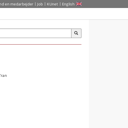
ind en medarbejder
Job
KUnet
English