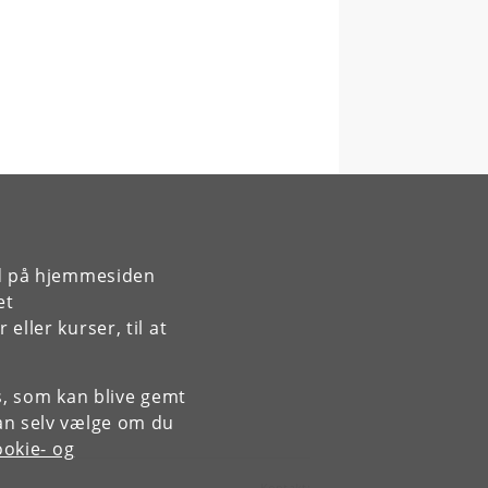
rd på hjemmesiden
et
ller kurser, til at
es, som kan blive gemt
an selv vælge om du
okie- og
Kontakt: