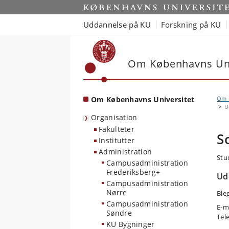
Start
Uddannelse på KU
Forskning på KU
Om Københavns Uni
Om Københavns Universitet
Om u
U
Organisation
Fakulteter
S
Institutter
Administration
Stu
Campusadministration
Frederiksberg+
Ud
Campusadministration
Nørre
Ble
Campusadministration
E-m
Søndre
Tel
KU Bygninger