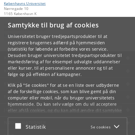
Københavns Universitet
Nørregade 10
1165 København K
Samtykke til brug af cookies
Kontakt:
Københavns Universitet
ku
@
ku
.
dk
Universitetet bruger tredjepartsprodukter til at
Tlf:
+45 35 32 26 26
registrere brugernes adfærd på hjemmesiden
(statistik) for løbende at forbedre vores service.
Desuden bruger universitetet tredjepartsprodukter til
KØBENHAVNS UNIVERSITET
markedsføring af for eksempel udvalgte uddannelser
eller kurser, til at personalisere annoncer og til at
KONTAKT
følge op på effekten af kampagner.
SERVICES
Klik på "Se cookies" for at se en liste over udbyderne
af de forskellige cookies, som kan blive gemt på din
FOR STUDERENDE OG ANSATTE
computer eller mobil, når du bruger universitetets
hjemmeside. Du kan selv vælge om du vil acceptere
JOB OG KARRIERE
eller afslå cookies, og du kan altid ændre dit samtykke
under
Cookie- og privatlivspolitik
som du finder i
NØDSITUATIONER
bunden af hver side.
Acceptér eller afslå
Statistik
Se cookies
Googles privatlivspolitik