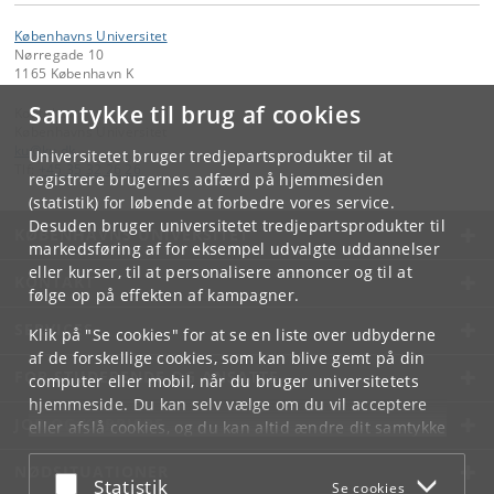
Københavns Universitet
Nørregade 10
1165 København K
Samtykke til brug af cookies
Kontakt:
Københavns Universitet
ku
@
ku
.
dk
Universitetet bruger tredjepartsprodukter til at
Tlf:
+45 35 32 26 26
registrere brugernes adfærd på hjemmesiden
(statistik) for løbende at forbedre vores service.
Desuden bruger universitetet tredjepartsprodukter til
KØBENHAVNS UNIVERSITET
markedsføring af for eksempel udvalgte uddannelser
eller kurser, til at personalisere annoncer og til at
KONTAKT
følge op på effekten af kampagner.
SERVICES
Klik på "Se cookies" for at se en liste over udbyderne
af de forskellige cookies, som kan blive gemt på din
FOR STUDERENDE OG ANSATTE
computer eller mobil, når du bruger universitetets
hjemmeside. Du kan selv vælge om du vil acceptere
JOB OG KARRIERE
eller afslå cookies, og du kan altid ændre dit samtykke
under
Cookie- og privatlivspolitik
som du finder i
NØDSITUATIONER
bunden af hver side.
Acceptér eller afslå
Statistik
Se cookies