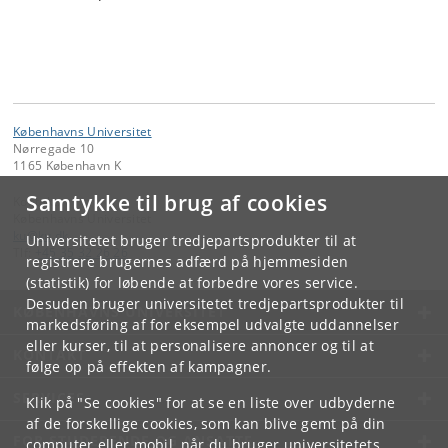
Københavns Universitet
Nørregade 10
1165 København K
Samtykke til brug af cookies
Kontakt:
Københavns Universitet
ku
@
ku
.
dk
Universitetet bruger tredjepartsprodukter til at
Tlf:
+45 35 32 26 26
registrere brugernes adfærd på hjemmesiden
(statistik) for løbende at forbedre vores service.
Desuden bruger universitetet tredjepartsprodukter til
KØBENHAVNS UNIVERSITET
markedsføring af for eksempel udvalgte uddannelser
eller kurser, til at personalisere annoncer og til at
KONTAKT
følge op på effekten af kampagner.
SERVICES
Klik på "Se cookies" for at se en liste over udbyderne
af de forskellige cookies, som kan blive gemt på din
FOR STUDERENDE OG ANSATTE
computer eller mobil, når du bruger universitetets