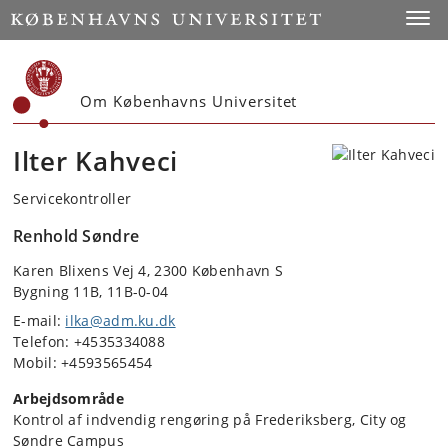
Start
Toggl
Om Københavns Universitet
Ilter Kahveci
Servicekontroller
Renhold Søndre
Karen Blixens Vej 4, 2300 København S
Bygning 11B, 11B-0-04
E-mail:
ilka@adm.ku.dk
Telefon: +4535334088
Mobil: +4593565454
Arbejdsområde
Kontrol af indvendig rengøring på Frederiksberg, City og
Søndre Campus