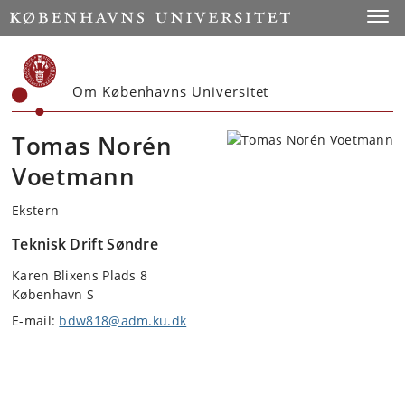
Start
Toggl
Om Københavns Universitet
Tomas Norén
Voetmann
Ekstern
Teknisk Drift Søndre
Karen Blixens Plads 8
København S
E-mail:
bdw818@adm.ku.dk