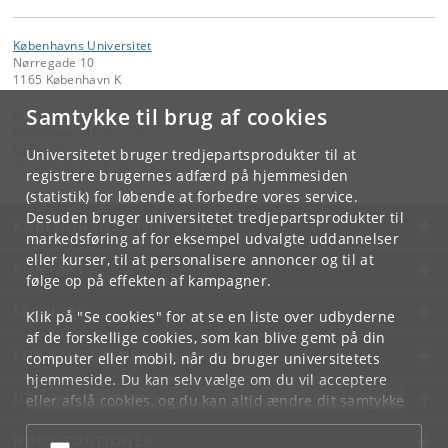
Københavns Universitet
Nørregade 10
1165 København K
Samtykke til brug af cookies
Kontakt:
Københavns Universitet
ku
@
ku
.
dk
Universitetet bruger tredjepartsprodukter til at
Tlf:
+45 35 32 26 26
registrere brugernes adfærd på hjemmesiden
(statistik) for løbende at forbedre vores service.
Desuden bruger universitetet tredjepartsprodukter til
KØBENHAVNS UNIVERSITET
markedsføring af for eksempel udvalgte uddannelser
eller kurser, til at personalisere annoncer og til at
KONTAKT
følge op på effekten af kampagner.
SERVICES
Klik på "Se cookies" for at se en liste over udbyderne
af de forskellige cookies, som kan blive gemt på din
FOR STUDERENDE OG ANSATTE
computer eller mobil, når du bruger universitetets
hjemmeside. Du kan selv vælge om du vil acceptere
JOB OG KARRIERE
eller afslå cookies, og du kan altid ændre dit samtykke
under
Cookie- og privatlivspolitik
som du finder i
NØDSITUATIONER
bunden af hver side.