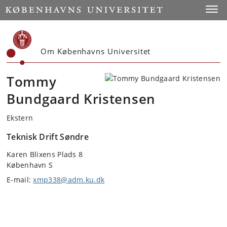
Start
Toggl
Om Københavns Universitet
Tommy
Bundgaard Kristensen
Ekstern
Teknisk Drift Søndre
Karen Blixens Plads 8
København S
E-mail:
xmp338@adm.ku.dk