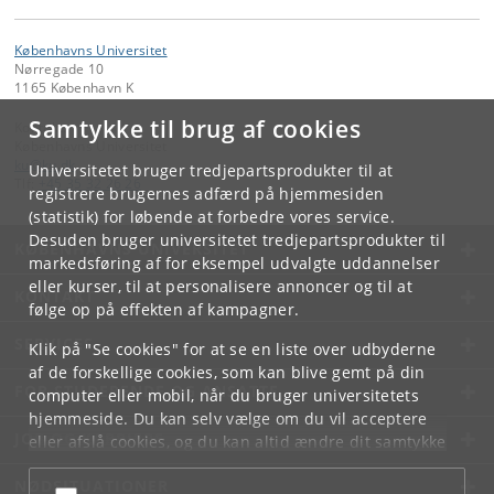
Københavns Universitet
Nørregade 10
1165 København K
Samtykke til brug af cookies
Kontakt:
Københavns Universitet
ku
@
ku
.
dk
Universitetet bruger tredjepartsprodukter til at
Tlf:
+45 35 32 26 26
registrere brugernes adfærd på hjemmesiden
(statistik) for løbende at forbedre vores service.
Desuden bruger universitetet tredjepartsprodukter til
KØBENHAVNS UNIVERSITET
markedsføring af for eksempel udvalgte uddannelser
eller kurser, til at personalisere annoncer og til at
KONTAKT
følge op på effekten af kampagner.
SERVICES
Klik på "Se cookies" for at se en liste over udbyderne
af de forskellige cookies, som kan blive gemt på din
FOR STUDERENDE OG ANSATTE
computer eller mobil, når du bruger universitetets
hjemmeside. Du kan selv vælge om du vil acceptere
JOB OG KARRIERE
eller afslå cookies, og du kan altid ændre dit samtykke
under
Cookie- og privatlivspolitik
som du finder i
NØDSITUATIONER
bunden af hver side.