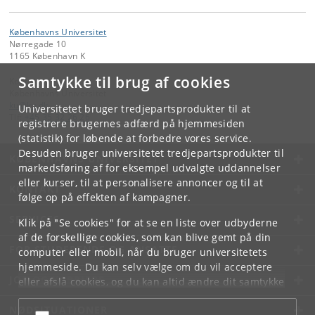
Københavns Universitet
Nørregade 10
1165 København K
Samtykke til brug af cookies
Kontakt:
Københavns Universitet
ku
@
ku
.
dk
Universitetet bruger tredjepartsprodukter til at
Tlf:
+45 35 32 26 26
registrere brugernes adfærd på hjemmesiden
(statistik) for løbende at forbedre vores service.
Desuden bruger universitetet tredjepartsprodukter til
KØBENHAVNS UNIVERSITET
markedsføring af for eksempel udvalgte uddannelser
eller kurser, til at personalisere annoncer og til at
KONTAKT
følge op på effekten af kampagner.
SERVICES
Klik på "Se cookies" for at se en liste over udbyderne
af de forskellige cookies, som kan blive gemt på din
FOR STUDERENDE OG ANSATTE
computer eller mobil, når du bruger universitetets
hjemmeside. Du kan selv vælge om du vil acceptere
JOB OG KARRIERE
eller afslå cookies, og du kan altid ændre dit samtykke
under
Cookie- og privatlivspolitik
som du finder i
NØDSITUATIONER
bunden af hver side.