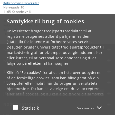
Københavns Universitet
Nørregade 10
1165 København K
Samtykke til brug af cookies
Kontakt:
Københavns Universitet
ku
@
ku
.
dk
Universitetet bruger tredjepartsprodukter til at
Tlf:
+45 35 32 26 26
registrere brugernes adfærd på hjemmesiden
(statistik) for løbende at forbedre vores service.
Desuden bruger universitetet tredjepartsprodukter til
KØBENHAVNS UNIVERSITET
markedsføring af for eksempel udvalgte uddannelser
eller kurser, til at personalisere annoncer og til at
KONTAKT
følge op på effekten af kampagner.
SERVICES
Klik på "Se cookies" for at se en liste over udbyderne
af de forskellige cookies, som kan blive gemt på din
FOR STUDERENDE OG ANSATTE
computer eller mobil, når du bruger universitetets
hjemmeside. Du kan selv vælge om du vil acceptere
JOB OG KARRIERE
eller afslå cookies, og du kan altid ændre dit samtykke
under
Cookie- og privatlivspolitik
som du finder i
NØDSITUATIONER
bunden af hver side.
Acceptér eller afslå
Statistik
Se cookies
Googles privatlivspolitik