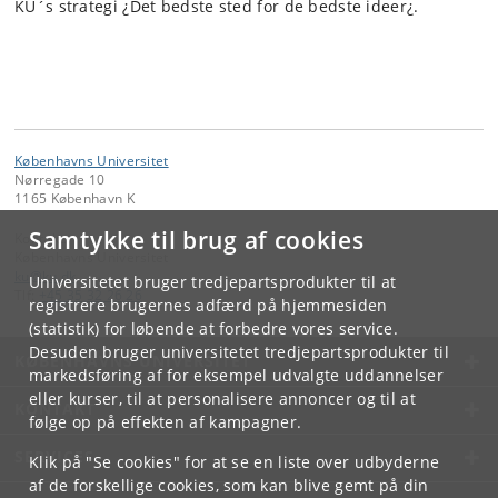
KU´s strategi ¿Det bedste sted for de bedste ideer¿.
Københavns Universitet
Nørregade 10
1165 København K
Samtykke til brug af cookies
Kontakt:
Københavns Universitet
ku
@
ku
.
dk
Universitetet bruger tredjepartsprodukter til at
Tlf:
+45 35 32 26 26
registrere brugernes adfærd på hjemmesiden
(statistik) for løbende at forbedre vores service.
Desuden bruger universitetet tredjepartsprodukter til
KØBENHAVNS UNIVERSITET
markedsføring af for eksempel udvalgte uddannelser
eller kurser, til at personalisere annoncer og til at
KONTAKT
følge op på effekten af kampagner.
SERVICES
Klik på "Se cookies" for at se en liste over udbyderne
af de forskellige cookies, som kan blive gemt på din